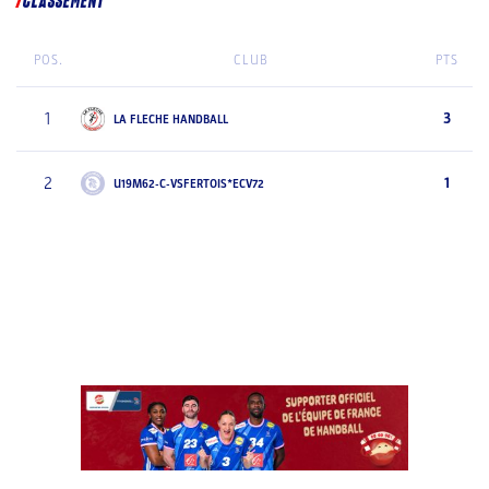
CLASSEMENT
POS.
CLUB
PTS
1
3
LA FLECHE HANDBALL
2
1
U19M62-C-VSFERTOIS*ECV72