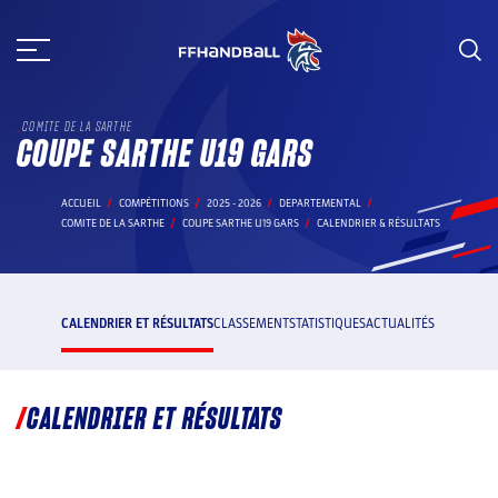
Aller
au
contenu
COMITE DE LA SARTHE
COUPE SARTHE U19 GARS
ACCUEIL
COMPÉTITIONS
2025 - 2026
DEPARTEMENTAL
COMITE DE LA SARTHE
COUPE SARTHE U19 GARS
CALENDRIER & RÉSULTATS
CALENDRIER ET RÉSULTATS
CLASSEMENT
STATISTIQUES
ACTUALITÉS
CALENDRIER ET RÉSULTATS