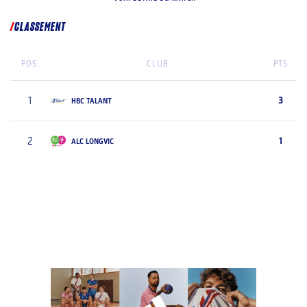
CLASSEMENT
POS.
CLUB
PTS
1
3
HBC TALANT
2
1
ALC LONGVIC