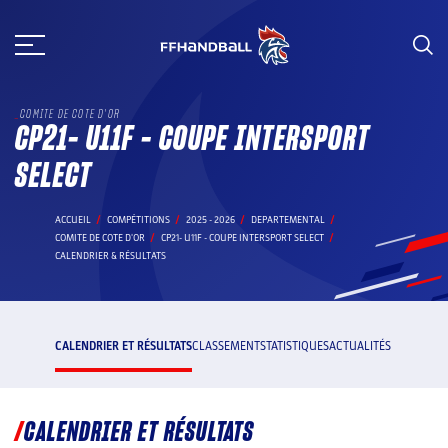
Aller
au
contenu
COMITE DE COTE D'OR
CP21- U11F - COUPE INTERSPORT
SELECT
ACCUEIL
COMPÉTITIONS
2025 - 2026
DEPARTEMENTAL
COMITE DE COTE D'OR
CP21- U11F - COUPE INTERSPORT SELECT
CALENDRIER & RÉSULTATS
CALENDRIER ET RÉSULTATS
CLASSEMENT
STATISTIQUES
ACTUALITÉS
CALENDRIER ET RÉSULTATS