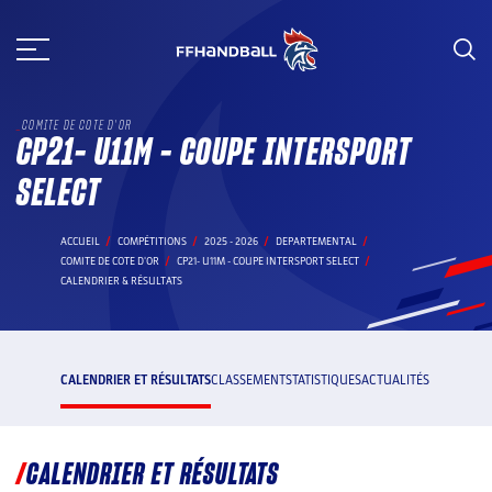
Aller
au
contenu
COMITE DE COTE D'OR
CP21- U11M - COUPE INTERSPORT
SELECT
ACCUEIL
COMPÉTITIONS
2025 - 2026
DEPARTEMENTAL
COMITE DE COTE D'OR
CP21- U11M - COUPE INTERSPORT SELECT
CALENDRIER & RÉSULTATS
CALENDRIER ET RÉSULTATS
CLASSEMENT
STATISTIQUES
ACTUALITÉS
CALENDRIER ET RÉSULTATS