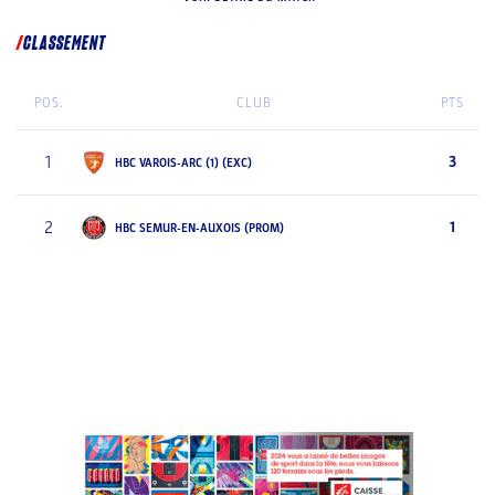
CLASSEMENT
POS.
CLUB
PTS
1
3
HBC VAROIS-ARC (1) (EXC)
2
1
HBC SEMUR-EN-AUXOIS (PROM)