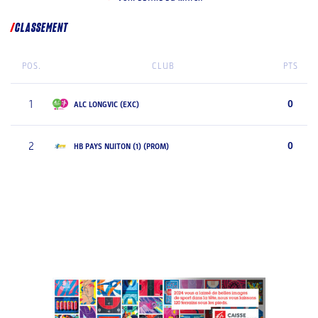
CLASSEMENT
POS.
CLUB
PTS
1
0
ALC LONGVIC (EXC)
2
0
HB PAYS NUITON (1) (PROM)