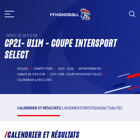
Aller
au
contenu
COMITE DE COTE D'OR
CP21- U11M - COUPE INTERSPORT
SELECT
ACCUEIL
COMPÉTITIONS
2025 - 2026
DEPARTEMENTAL
COMITE DE COTE D'OR
CP21- U11M - COUPE INTERSPORT SELECT
CALENDRIER & RÉSULTATS
CALENDRIER ET RÉSULTATS
CLASSEMENT
STATISTIQUES
ACTUALITÉS
CALENDRIER ET RÉSULTATS