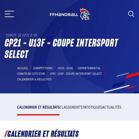
Aller
au
contenu
COMITE DE COTE D'OR
CP21 - U13F - COUPE INTERSPORT
SELECT
ACCUEIL
COMPÉTITIONS
2025 - 2026
DEPARTEMENTAL
COMITE DE COTE D'OR
CP21 - U13F - COUPE INTERSPORT SELECT
CALENDRIER & RÉSULTATS
CALENDRIER ET RÉSULTATS
CLASSEMENT
STATISTIQUES
ACTUALITÉS
CALENDRIER ET RÉSULTATS