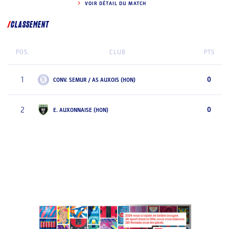
VOIR DÉTAIL DU MATCH
CLASSEMENT
POS.
CLUB
PTS
1
0
CONV. SEMUR / AS AUXOIS (HON)
2
0
E. AUXONNAISE (HON)