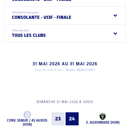
Sélectionner une poule
CONSOLANTE - U13F - FINALE
Filtrer par club
TOUS LES CLUBS
31 MAI 2026
AU
31 MAI 2026
Date de mise à jour :
10 juil. 2026 à 11h17
DIMANCHE 31 MAI 2026 À 12H30
23
24
CONV. SEMUR / AS AUXOIS
E. AUXONNAISE (HON)
(HON)