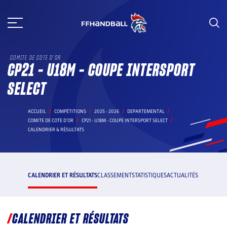
Aller
au
contenu
COMITE DE COTE D'OR
CP21 - U18M - COUPE INTERSPORT
SELECT
ACCUEIL
COMPÉTITIONS
2025 - 2026
DEPARTEMENTAL
COMITE DE COTE D'OR
CP21 - U18M - COUPE INTERSPORT SELECT
CALENDRIER & RÉSULTATS
CALENDRIER ET RÉSULTATS
CLASSEMENT
STATISTIQUES
ACTUALITÉS
CALENDRIER ET RÉSULTATS