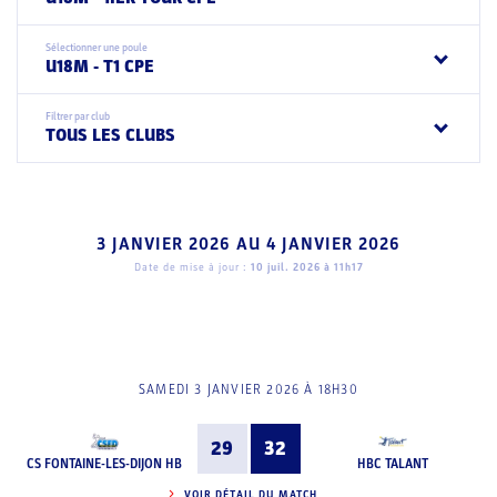
Sélectionner une poule
U18M - T1 CPE
Filtrer par club
TOUS LES CLUBS
3 JANVIER 2026
AU
4 JANVIER 2026
Date de mise à jour :
10 juil. 2026 à 11h17
SAMEDI 3 JANVIER 2026 À 18H30
29
32
CS FONTAINE-LES-DIJON HB
HBC TALANT
VOIR DÉTAIL DU MATCH