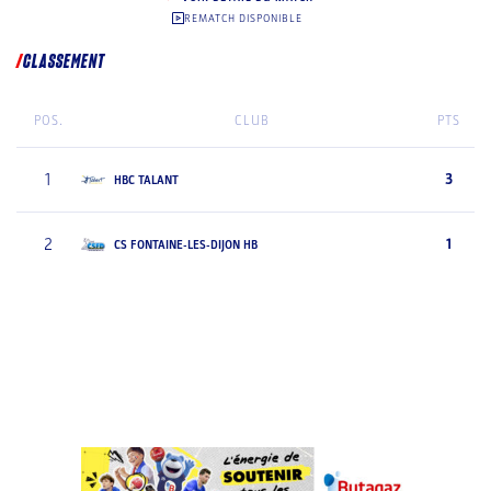
REMATCH DISPONIBLE
CLASSEMENT
POS.
CLUB
PTS
1
3
HBC TALANT
2
1
CS FONTAINE-LES-DIJON HB