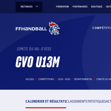
Aller
INSTANCES
FORMATION
PARTENAIRES
BOUTIQUE
OUT
au
contenu
COMPÉTIT
COMITE DU VAL-D'OISE
CVO U13M
ACCUEIL
COMPÉTITIONS
2025 - 2026
DEPARTEMENTAL
COMITE DU VA
CALENDRIER ET RÉSULTATS
CLASSEMENT
STATISTIQUES
AC