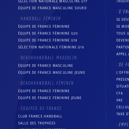
SÉLECTION NATIONALE MASCULINE U17
TROUV
ÉQUIPE DE FRANCE MASCULINE SOURD
S’EN
HANDBALL FÉMININ
SE DÉV
ÉQUIPE DE FRANCE FÉMININE
SE MOB
ÉQUIPE DE FRANCE FÉMININE U20
TOUS U
ÉQUIPE DE FRANCE FÉMININE U18
DEVEN
SÉLECTION NATIONALE FÉMININE U16
PARTEN
APPEL 
BEACHHANDBALL MASCULIN
SE F
ÉQUIPE DE FRANCE MASCULINE
ÉQUIPE DE FRANCE MASCULINE JEUNE
L’OFFR
PRÉSEN
BEACHHANDBALL FÉMININ
SITUAT
ÉQUIPE DE FRANCE FÉMININE
CFA
ÉQUIPE DE FRANCE FÉMININE JEUNE
VAE
CELLUL
ÉQUIPES DE FRANCE
TAXE D
CLUB FRANCE HANDBALL
SALLE DES TROPHÉES
EMP