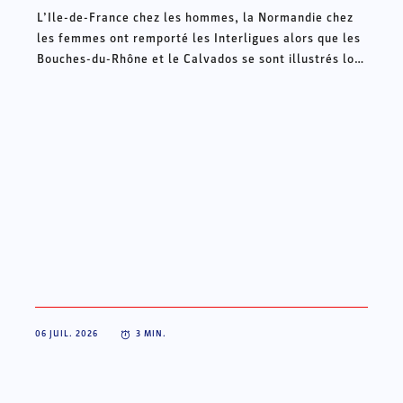
L’Ile-de-France chez les hommes, la Normandie chez
les femmes ont remporté les Interligues alors que les
Bouches-du-Rhône et le Calvados se sont illustrés lors
des Intercomités ce week-end à Châteauroux.
06 JUIL. 2026
3
MIN.