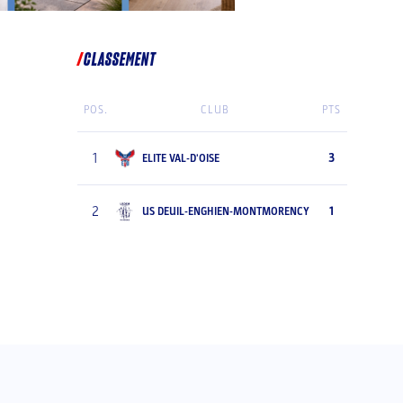
CLASSEMENT
POS.
CLUB
PTS
1
3
ELITE VAL-D'OISE
2
1
US DEUIL-ENGHIEN-MONTMORENCY