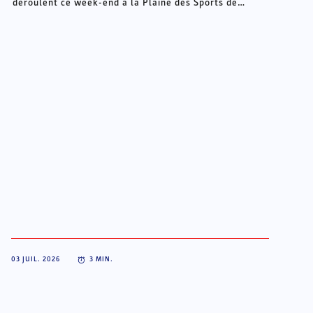
déroulent ce week-end à la Plaine des Sports de
Châteauroux.
03 JUIL. 2026
3
MIN.