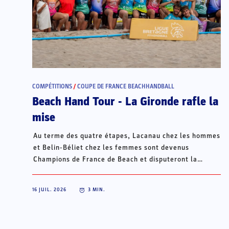
COMPÉTITIONS
/
COUPE DE FRANCE BEACHHANDBALL
Beach Hand Tour - La Gironde rafle la
mise
Au terme des quatre étapes, Lacanau chez les hommes
et Belin-Béliet chez les femmes sont devenus
Champions de France de Beach et disputeront la
Champions Cup du 15 au 18 octobre à Porto Santo, au
Portugal.
16 JUIL. 2026
3
MIN.