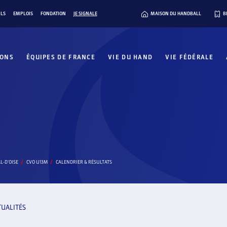
ILS
EMPLOIS
FONDATION
JE SIGNALE
MAISON DU HANDBALL
B
IONS
ÉQUIPES DE FRANCE
VIE DU HAND
VIE FÉDÉRALE
L-D'OISE
CVO U13M
CALENDRIER & RÉSULTATS
TUALITÉS