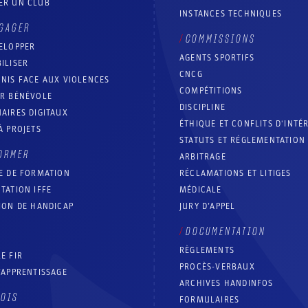
ER UN CLUB
INSTANCES TECHNIQUES
GAGER
COMMISSIONS
ELOPPER
AGENTS SPORTIFS
ILISER
CNCG
NIS FACE AUX VIOLENCES
COMPÉTITIONS
IR BÉNÉVOLE
DISCIPLINE
AIRES DIGITAUX
ÉTHIQUE ET CONFLITS D'INTÉ
À PROJETS
STATUTS ET RÉGLEMENTATION
ORMER
ARBITRAGE
E DE FORMATION
RÉCLAMATIONS ET LITIGES
TATION IFFE
MÉDICALE
ION DE HANDICAP
JURY D’APPEL
DOCUMENTATION
RÈGLEMENTS
E FIR
PROCÈS-VERBAUX
’APPRENTISSAGE
ARCHIVES HANDINFOS
LOIS
FORMULAIRES