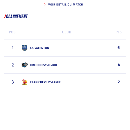
VOIR DÉTAIL DU MATCH
CLASSEMENT
POS.
CLUB
PTS
1
6
CS VALENTON
2
4
HBC CHOISY-LE-ROI
3
2
ELAN CHEVILLY-LARUE