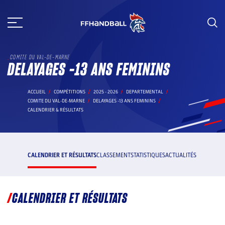
Aller
au
contenu
COMITE DU VAL-DE-MARNE
DELAYAGES -13 ANS FEMININS
ACCUEIL
COMPÉTITIONS
2025 - 2026
DEPARTEMENTAL
COMITE DU VAL-DE-MARNE
DELAYAGES -13 ANS FEMININS
CALENDRIER & RÉSULTATS
CALENDRIER ET RÉSULTATS
CLASSEMENT
STATISTIQUES
ACTUALITÉS
CALENDRIER ET RÉSULTATS