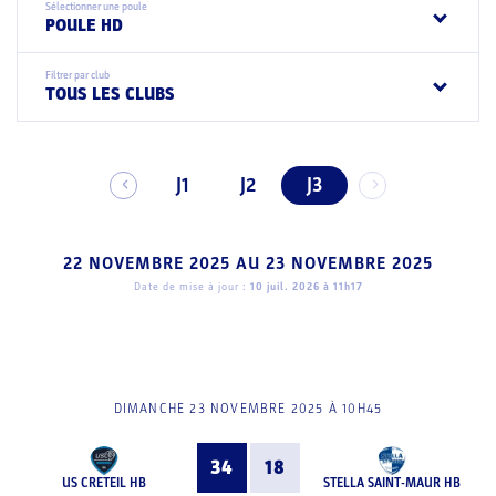
Sélectionner une poule
POULE HD
Filtrer par club
TOUS LES CLUBS
J1
J2
J3
22 NOVEMBRE 2025
AU
23 NOVEMBRE 2025
Date de mise à jour :
10 juil. 2026 à 11h17
DIMANCHE 23 NOVEMBRE 2025 À 10H45
34
18
US CRETEIL HB
STELLA SAINT-MAUR HB