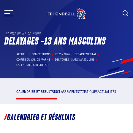
Aller
au
contenu
COMITE DU VAL-DE-MARNE
DELAYAGES -13 ANS MASCULINS
ACCUEIL
COMPÉTITIONS
2025 - 2026
DEPARTEMENTAL
COMITE DU VAL-DE-MARNE
DELAYAGES -13 ANS MASCULINS
CALENDRIER & RÉSULTATS
CALENDRIER ET RÉSULTATS
CLASSEMENT
STATISTIQUES
ACTUALITÉS
CALENDRIER ET RÉSULTATS