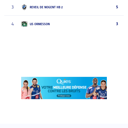
3
5
REVEIL DE NOGENT HB 2
4
3
US ORMESSON