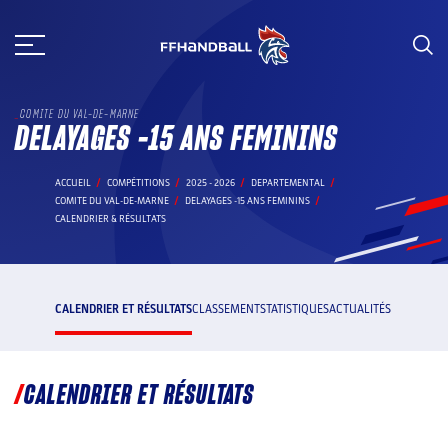
Aller
au
contenu
COMITE DU VAL-DE-MARNE
DELAYAGES -15 ANS FEMININS
ACCUEIL
COMPÉTITIONS
2025 - 2026
DEPARTEMENTAL
COMITE DU VAL-DE-MARNE
DELAYAGES -15 ANS FEMININS
CALENDRIER & RÉSULTATS
CALENDRIER ET RÉSULTATS
CLASSEMENT
STATISTIQUES
ACTUALITÉS
CALENDRIER ET RÉSULTATS