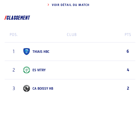
VOIR DÉTAIL DU MATCH
CLASSEMENT
POS.
CLUB
PTS
1
6
THIAIS HBC
2
4
ES VITRY
3
2
CA BOISSY HB