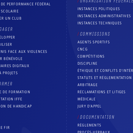
ORGANISATION FÉDÉRAL
T DE PERFORMANCE FÉDÉRAL
INSTANCES POLITIQUES
 SCOLAIRE
INSTANCES ADMINISTRATIVES
ER UN CLUB
INSTANCES TECHNIQUES
GAGER
COMMISSIONS
ELOPPER
AGENTS SPORTIFS
ILISER
CNCG
NIS FACE AUX VIOLENCES
COMPÉTITIONS
IR BÉNÉVOLE
DISCIPLINE
AIRES DIGITAUX
ÉTHIQUE ET CONFLITS D'INTÉ
À PROJETS
STATUTS ET RÉGLEMENTATION
ORMER
ARBITRAGE
E DE FORMATION
RÉCLAMATIONS ET LITIGES
TATION IFFE
MÉDICALE
ION DE HANDICAP
JURY D’APPEL
DOCUMENTATION
RÈGLEMENTS
E FIR
PROCÈS-VERBAUX