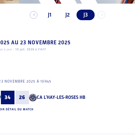
J1
J2
J3
2025
AU
23 NOVEMBRE 2025
e à jour :
10 juil. 2026 à 11h17
23 NOVEMBRE 2025 À 10H45
34
26
CA L'HAY-LES-ROSES HB
OIR DÉTAIL DU MATCH