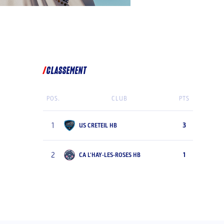
CLASSEMENT
POS.
CLUB
PTS
1
3
US CRETEIL HB
2
1
CA L'HAY-LES-ROSES HB