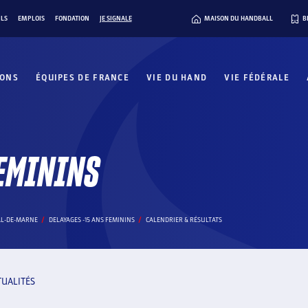
ILS
EMPLOIS
FONDATION
JE SIGNALE
MAISON DU HANDBALL
B
IONS
ÉQUIPES DE FRANCE
VIE DU HAND
VIE FÉDÉRALE
FEMININS
AL-DE-MARNE
DELAYAGES -15 ANS FEMININS
CALENDRIER & RÉSULTATS
TUALITÉS