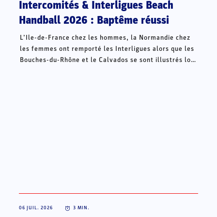
Intercomités & Interligues Beach
Handball 2026 : Baptême réussi
L’Ile-de-France chez les hommes, la Normandie chez
les femmes ont remporté les Interligues alors que les
Bouches-du-Rhône et le Calvados se sont illustrés lors
des Intercomités ce week-end à Châteauroux.
06 JUIL. 2026
3
MIN.