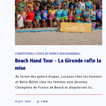
COMPÉTITIONS
/
COUPE DE FRANCE BEACHHANDBALL
Beach Hand Tour - La Gironde rafle la
mise
Au terme des quatre étapes, Lacanau chez les hommes
et Belin-Béliet chez les femmes sont devenus
Champions de France de Beach et disputeront la
Champions Cup du 15 au 18 octobre à Porto Santo, au
Portugal.
16 JUIL. 2026
3
MIN.