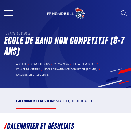
Aller
au
contenu
COMITE DE VENDEE
ECOLE DE HAND NON COMPETITIF (6-7
ANS)
ACCUEIL
COMPÉTITIONS
2025 - 2026
DEPARTEMENTAL
COMITE DE VENDEE
ECOLE DE HAND NON COMPETITIF (6-7 ANS)
CALENDRIER & RÉSULTATS
CALENDRIER ET RÉSULTATS
STATISTIQUES
ACTUALITÉS
CALENDRIER ET RÉSULTATS