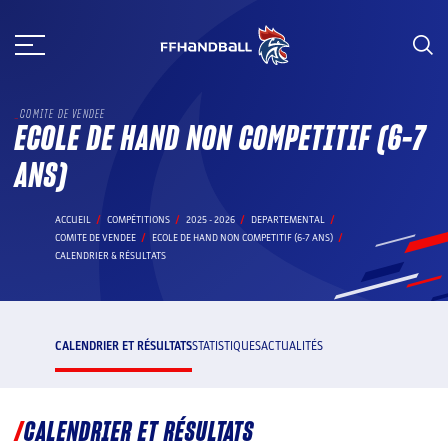
Aller
au
contenu
COMITE DE VENDEE
ECOLE DE HAND NON COMPETITIF (6-7
ANS)
ACCUEIL
COMPÉTITIONS
2025 - 2026
DEPARTEMENTAL
COMITE DE VENDEE
ECOLE DE HAND NON COMPETITIF (6-7 ANS)
CALENDRIER & RÉSULTATS
CALENDRIER ET RÉSULTATS
STATISTIQUES
ACTUALITÉS
CALENDRIER ET RÉSULTATS