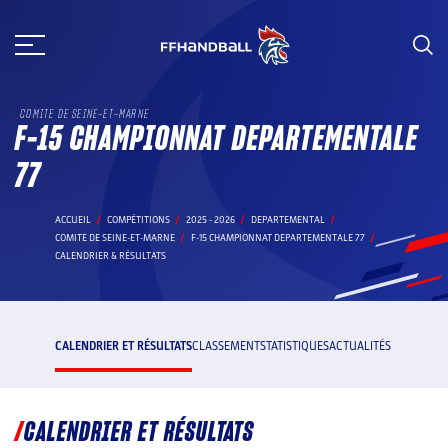
Aller
au
contenu
COMITE DE SEINE-ET-MARNE
F-15 CHAMPIONNAT DEPARTEMENTALE
77
ACCUEIL
COMPÉTITIONS
2025 - 2026
DEPARTEMENTAL
COMITE DE SEINE-ET-MARNE
F-15 CHAMPIONNAT DEPARTEMENTALE 77
CALENDRIER & RÉSULTATS
CALENDRIER ET RÉSULTATS
CLASSEMENT
STATISTIQUES
ACTUALITÉS
CALENDRIER ET RÉSULTATS