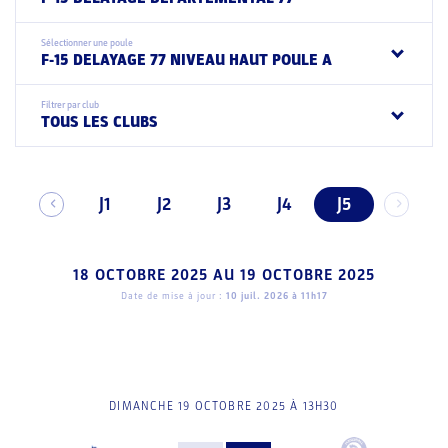
Sélectionner une poule
F-15 DELAYAGE 77 NIVEAU HAUT POULE A
Filtrer par club
TOUS LES CLUBS
J1
J2
J3
J4
J5
18 OCTOBRE 2025
AU
19 OCTOBRE 2025
Date de mise à jour :
10 juil. 2026 à 11h17
DIMANCHE 19 OCTOBRE 2025 À 13H30