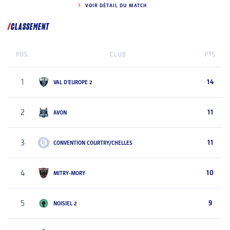
VOIR DÉTAIL DU MATCH
CLASSEMENT
POS.
CLUB
PTS
1
14
VAL D'EUROPE 2
2
11
AVON
3
11
CONVENTION COURTRY/CHELLES
4
10
MITRY-MORY
5
9
NOISIEL 2