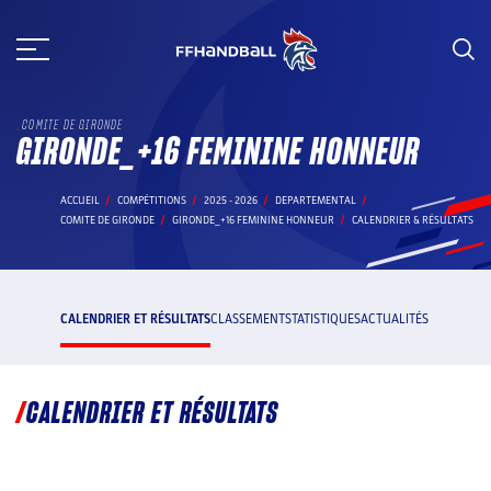
Aller
au
contenu
COMITE DE GIRONDE
GIRONDE_+16 FEMININE HONNEUR
ACCUEIL
COMPÉTITIONS
2025 - 2026
DEPARTEMENTAL
COMITE DE GIRONDE
GIRONDE_+16 FEMININE HONNEUR
CALENDRIER & RÉSULTATS
CALENDRIER ET RÉSULTATS
CLASSEMENT
STATISTIQUES
ACTUALITÉS
CALENDRIER ET RÉSULTATS