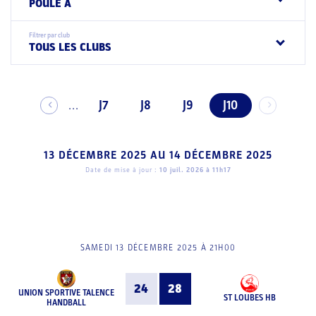
POULE A
Filtrer par club
TOUS LES CLUBS
J7
J8
J9
J10
...
13 DÉCEMBRE 2025
AU
14 DÉCEMBRE 2025
Date de mise à jour :
10 juil. 2026 à 11h17
SAMEDI 13 DÉCEMBRE 2025 À 21H00
24
28
UNION SPORTIVE TALENCE
ST LOUBES HB
HANDBALL