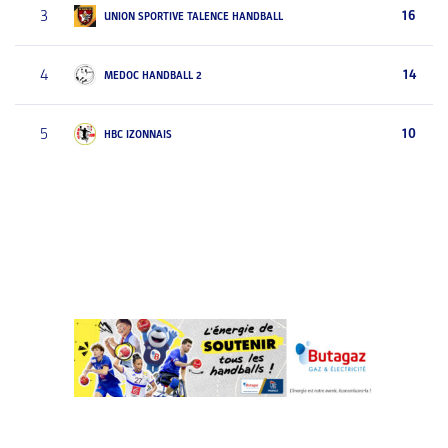
3
16
UNION SPORTIVE TALENCE HANDBALL
4
14
MEDOC HANDBALL 2
5
10
HBC IZONNAIS