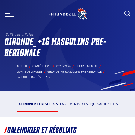
Aller
au
contenu
COMITE DE GIRONDE
GIRONDE_+16 MASCULINS PRE-
REGIONALE
ACCUEIL
COMPÉTITIONS
2025 - 2026
DEPARTEMENTAL
COMITE DE GIRONDE
GIRONDE_+16 MASCULINS PRE-REGIONALE
CALENDRIER & RÉSULTATS
CALENDRIER ET RÉSULTATS
CLASSEMENT
STATISTIQUES
ACTUALITÉS
CALENDRIER ET RÉSULTATS