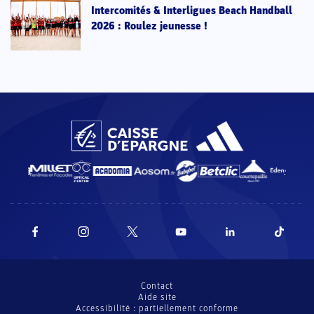
Intercomités & Interligues Beach Handball
2026 : Roulez jeunesse !
Contact
Aide site
Accessibilité : partiellement conforme