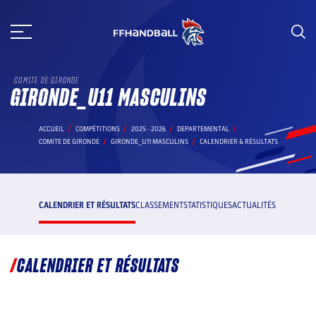
Aller
au
contenu
COMITE DE GIRONDE
GIRONDE_U11 MASCULINS
ACCUEIL
COMPÉTITIONS
2025 - 2026
DEPARTEMENTAL
COMITE DE GIRONDE
GIRONDE_U11 MASCULINS
CALENDRIER & RÉSULTATS
CALENDRIER ET RÉSULTATS
CLASSEMENT
STATISTIQUES
ACTUALITÉS
CALENDRIER ET RÉSULTATS