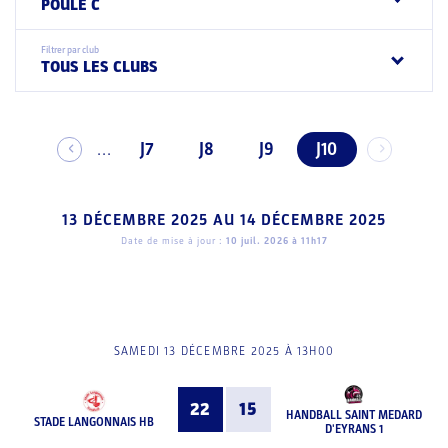
POULE C
Filtrer par club
TOUS LES CLUBS
J7
J8
J9
J10
...
13 DÉCEMBRE 2025
AU
14 DÉCEMBRE 2025
Date de mise à jour :
10 juil. 2026 à 11h17
SAMEDI 13 DÉCEMBRE 2025 À 13H00
22
15
HANDBALL SAINT MEDARD
STADE LANGONNAIS HB
D'EYRANS 1