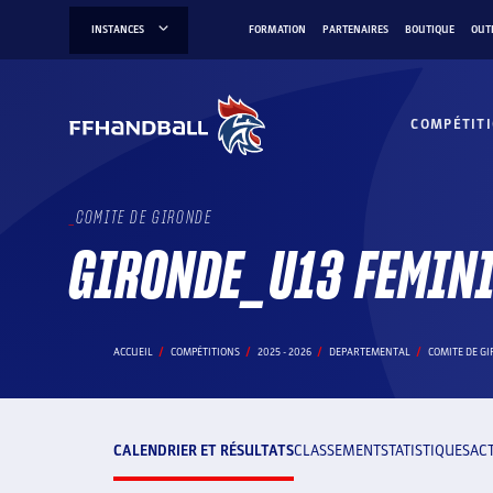
Aller
INSTANCES
FORMATION
PARTENAIRES
BOUTIQUE
OUT
au
contenu
COMPÉTIT
COMITE DE GIRONDE
GIRONDE_U13 FEMIN
ACCUEIL
COMPÉTITIONS
2025 - 2026
DEPARTEMENTAL
COMITE DE G
CALENDRIER ET RÉSULTATS
CLASSEMENT
STATISTIQUES
AC