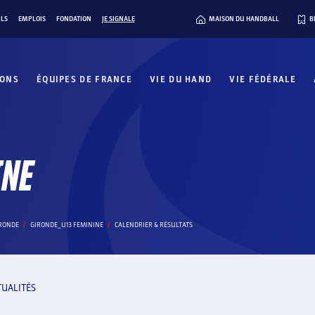
ILS
EMPLOIS
FONDATION
JE SIGNALE
MAISON DU HANDBALL
B
IONS
ÉQUIPES DE FRANCE
VIE DU HAND
VIE FÉDÉRALE
INE
IRONDE
GIRONDE_U13 FEMININE
CALENDRIER & RÉSULTATS
TUALITÉS