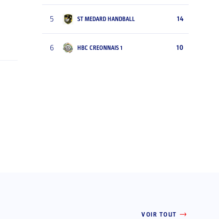
5
14
ST MEDARD HANDBALL
6
10
HBC CREONNAIS 1
VOIR TOUT