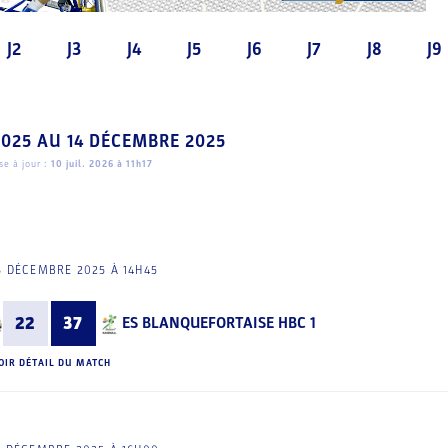
J2
J3
J4
J5
J6
J7
J8
J9
2025
AU
14 DÉCEMBRE 2025
e à jour :
10 juil. 2026 à 11h17
3 DÉCEMBRE 2025 À 14H45
22
37
ES BLANQUEFORTAISE HBC 1
OIR DÉTAIL DU MATCH