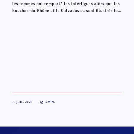
les femmes ont remporté les Interligues alors que les
Bouches-du-Rhône et le Calvados se sont illustrés lors
des Intercomités ce week-end à Châteauroux.
06 JUIL. 2026
3
MIN.