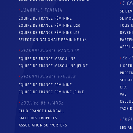
S’EN
HANDBALL FÉMININ
SE DÉV
ÉQUIPE DE FRANCE FÉMININE
SE MOB
ÉQUIPE DE FRANCE FÉMININE U20
TOUS U
ÉQUIPE DE FRANCE FÉMININE U18
DEVEN
SÉLECTION NATIONALE FÉMININE U16
PARTEN
APPEL 
BEACHHANDBALL MASCULIN
SE F
ÉQUIPE DE FRANCE MASCULINE
ÉQUIPE DE FRANCE MASCULINE JEUNE
L’OFFR
PRÉSEN
BEACHHANDBALL FÉMININ
SITUAT
ÉQUIPE DE FRANCE FÉMININE
CFA
ÉQUIPE DE FRANCE FÉMININE JEUNE
VAE
CELLUL
ÉQUIPES DE FRANCE
TAXE D
CLUB FRANCE HANDBALL
SALLE DES TROPHÉES
EMP
ASSOCIATION SUPPORTERS
LES A