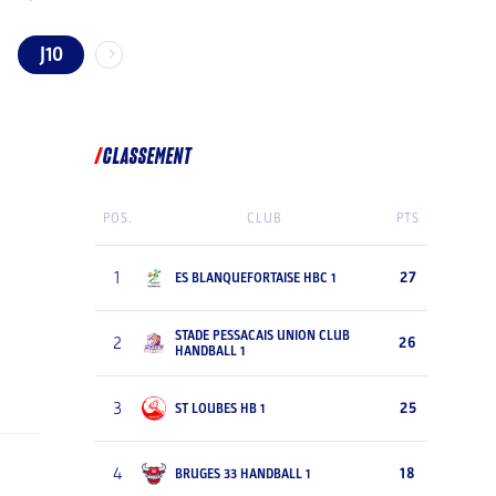
J10
CLASSEMENT
POS.
CLUB
PTS
1
27
ES BLANQUEFORTAISE HBC 1
STADE PESSACAIS UNION CLUB
2
26
HANDBALL 1
3
25
ST LOUBES HB 1
4
18
BRUGES 33 HANDBALL 1