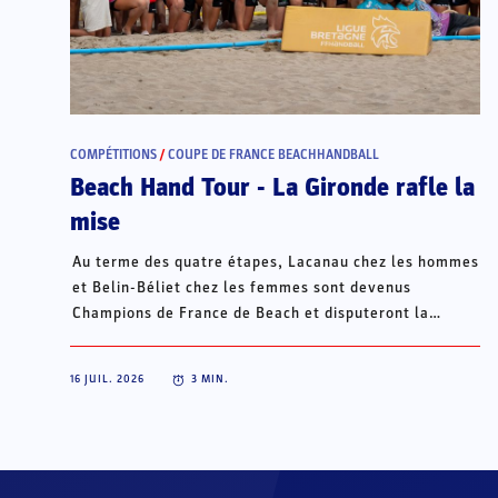
COMPÉTITIONS
/
COUPE DE FRANCE BEACHHANDBALL
Beach Hand Tour - La Gironde rafle la
mise
Au terme des quatre étapes, Lacanau chez les hommes
et Belin-Béliet chez les femmes sont devenus
Champions de France de Beach et disputeront la
Champions Cup du 15 au 18 octobre à Porto Santo, au
Portugal.
16 JUIL. 2026
3
MIN.