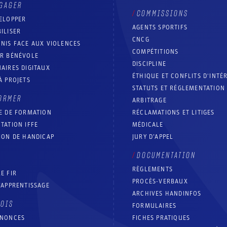
GAGER
COMMISSIONS
ELOPPER
AGENTS SPORTIFS
ILISER
CNCG
NIS FACE AUX VIOLENCES
COMPÉTITIONS
IR BÉNÉVOLE
DISCIPLINE
AIRES DIGITAUX
ÉTHIQUE ET CONFLITS D'INTÉ
À PROJETS
STATUTS ET RÉGLEMENTATION
ORMER
ARBITRAGE
E DE FORMATION
RÉCLAMATIONS ET LITIGES
TATION IFFE
MÉDICALE
ION DE HANDICAP
JURY D’APPEL
DOCUMENTATION
RÈGLEMENTS
E FIR
PROCÈS-VERBAUX
’APPRENTISSAGE
ARCHIVES HANDINFOS
LOIS
FORMULAIRES
NNONCES
FICHES PRATIQUES