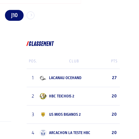
J10
CLASSEMENT
POS.
CLUB
PTS
1
27
LACANAU OCEHAND
2
20
HBC TEICHOIS 2
3
20
US MIOS BIGANOS 2
4
20
ARCACHON LA TESTE HBC