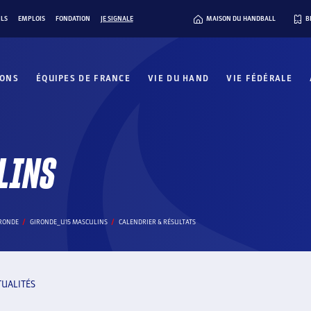
ILS
EMPLOIS
FONDATION
JE SIGNALE
MAISON DU HANDBALL
B
IONS
ÉQUIPES DE FRANCE
VIE DU HAND
VIE FÉDÉRALE
LINS
IRONDE
GIRONDE_U15 MASCULINS
CALENDRIER & RÉSULTATS
TUALITÉS