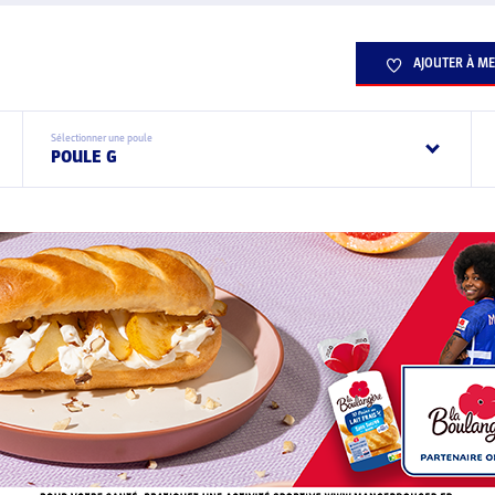
AJOUTER À ME
Sélectionner une poule
POULE G