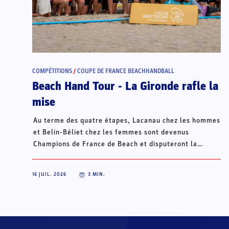
COMPÉTITIONS
/
COUPE DE FRANCE BEACHHANDBALL
Beach Hand Tour - La Gironde rafle la
mise
Au terme des quatre étapes, Lacanau chez les hommes
et Belin-Béliet chez les femmes sont devenus
Champions de France de Beach et disputeront la
Champions Cup du 15 au 18 octobre à Porto Santo, au
Portugal.
16 JUIL. 2026
3
MIN.