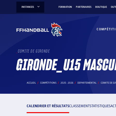
Aller
INSTANCES
FORMATION
PARTENAIRES
BOUTIQUE
OUT
au
contenu
COMPÉTIT
COMITE DE GIRONDE
GIRONDE_U15 MASCU
ACCUEIL
COMPÉTITIONS
2025 - 2026
DEPARTEMENTAL
COMITE DE G
CALENDRIER ET RÉSULTATS
CLASSEMENT
STATISTIQUES
AC