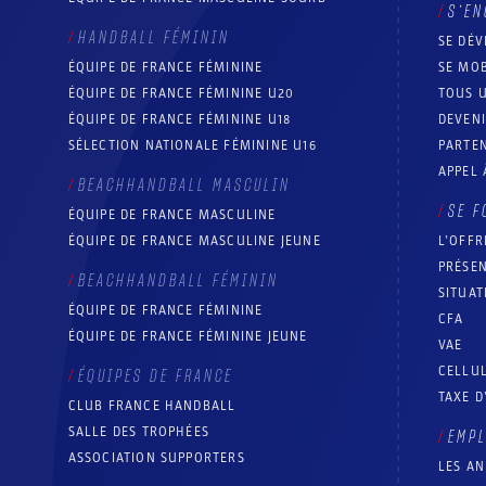
S’EN
HANDBALL FÉMININ
SE DÉV
ÉQUIPE DE FRANCE FÉMININE
SE MOB
ÉQUIPE DE FRANCE FÉMININE U20
TOUS U
ÉQUIPE DE FRANCE FÉMININE U18
DEVEN
SÉLECTION NATIONALE FÉMININE U16
PARTEN
APPEL 
BEACHHANDBALL MASCULIN
SE F
ÉQUIPE DE FRANCE MASCULINE
ÉQUIPE DE FRANCE MASCULINE JEUNE
L’OFFR
PRÉSEN
BEACHHANDBALL FÉMININ
SITUAT
ÉQUIPE DE FRANCE FÉMININE
CFA
ÉQUIPE DE FRANCE FÉMININE JEUNE
VAE
CELLUL
ÉQUIPES DE FRANCE
TAXE D
CLUB FRANCE HANDBALL
SALLE DES TROPHÉES
EMP
ASSOCIATION SUPPORTERS
LES A