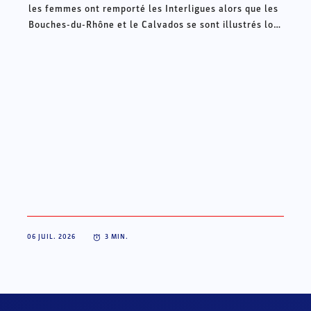
les femmes ont remporté les Interligues alors que les
Bouches-du-Rhône et le Calvados se sont illustrés lors
des Intercomités ce week-end à Châteauroux.
06 JUIL. 2026
3
MIN.