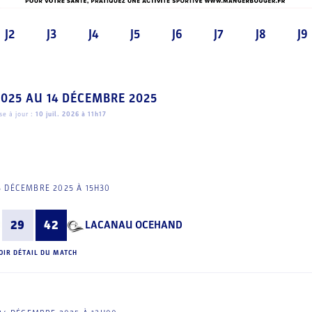
J2
J3
J4
J5
J6
J7
J8
J9
2025
AU
14 DÉCEMBRE 2025
e à jour :
10 juil. 2026 à 11h17
3 DÉCEMBRE 2025 À 15H30
29
42
LACANAU OCEHAND
OIR DÉTAIL DU MATCH