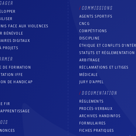
GAGER
COMMISSIONS
ELOPPER
AGENTS SPORTIFS
ILISER
CNCG
NIS FACE AUX VIOLENCES
COMPÉTITIONS
IR BÉNÉVOLE
DISCIPLINE
AIRES DIGITAUX
ÉTHIQUE ET CONFLITS D'INTÉ
À PROJETS
STATUTS ET RÉGLEMENTATION
ORMER
ARBITRAGE
E DE FORMATION
RÉCLAMATIONS ET LITIGES
TATION IFFE
MÉDICALE
ION DE HANDICAP
JURY D’APPEL
DOCUMENTATION
RÈGLEMENTS
E FIR
PROCÈS-VERBAUX
’APPRENTISSAGE
ARCHIVES HANDINFOS
LOIS
FORMULAIRES
NNONCES
FICHES PRATIQUES