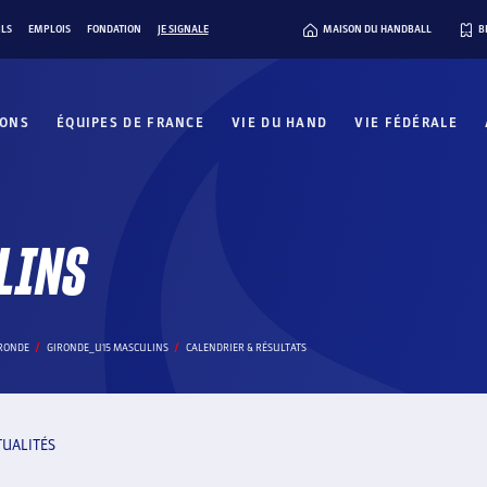
ILS
EMPLOIS
FONDATION
JE SIGNALE
MAISON DU HANDBALL
B
IONS
ÉQUIPES DE FRANCE
VIE DU HAND
VIE FÉDÉRALE
LINS
IRONDE
GIRONDE_U15 MASCULINS
CALENDRIER & RÉSULTATS
TUALITÉS