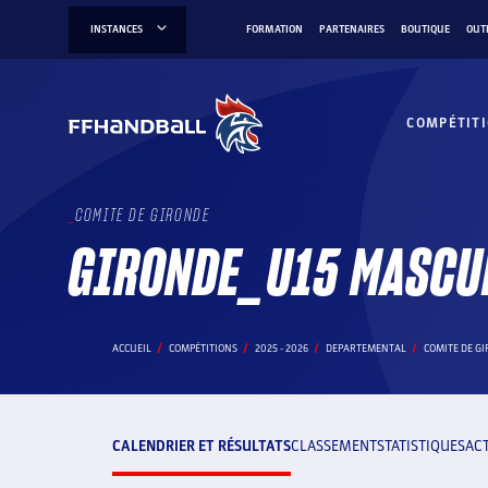
Aller
INSTANCES
FORMATION
PARTENAIRES
BOUTIQUE
OUT
au
contenu
COMPÉTIT
COMITE DE GIRONDE
GIRONDE_U15 MASCU
ACCUEIL
COMPÉTITIONS
2025 - 2026
DEPARTEMENTAL
COMITE DE G
CALENDRIER ET RÉSULTATS
CLASSEMENT
STATISTIQUES
AC