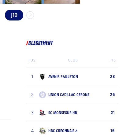
J10
CLASSEMENT
POS.
CLUB
PTS
1
28
AVENIR PAILLETON
2
26
UNION CADILLAC-CERONS
3
21
SC MONSEGUR HB
4
16
HBC CREONNAIS 2