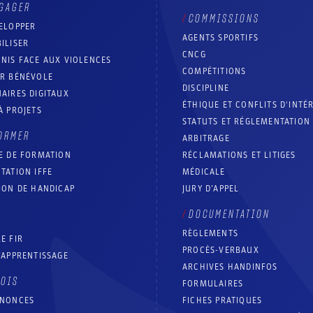
GAGER
COMMISSIONS
ELOPPER
AGENTS SPORTIFS
ILISER
CNCG
NIS FACE AUX VIOLENCES
COMPÉTITIONS
IR BÉNÉVOLE
DISCIPLINE
AIRES DIGITAUX
ÉTHIQUE ET CONFLITS D'INTÉ
À PROJETS
STATUTS ET RÉGLEMENTATION
ORMER
ARBITRAGE
E DE FORMATION
RÉCLAMATIONS ET LITIGES
TATION IFFE
MÉDICALE
ION DE HANDICAP
JURY D’APPEL
DOCUMENTATION
RÈGLEMENTS
E FIR
PROCÈS-VERBAUX
’APPRENTISSAGE
ARCHIVES HANDINFOS
LOIS
FORMULAIRES
NNONCES
FICHES PRATIQUES