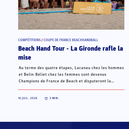
COMPÉTITIONS
/
COUPE DE FRANCE BEACHHANDBALL
Beach Hand Tour - La Gironde rafle la
mise
Au terme des quatre étapes, Lacanau chez les hommes
et Belin-Béliet chez les femmes sont devenus
Champions de France de Beach et disputeront la
Champions Cup du 15 au 18 octobre à Porto Santo, au
Portugal.
16 JUIL. 2026
3
MIN.