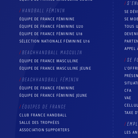
S’EN
HANDBALL FÉMININ
SE DÉV
ÉQUIPE DE FRANCE FÉMININE
SE MOB
ÉQUIPE DE FRANCE FÉMININE U20
TOUS U
ÉQUIPE DE FRANCE FÉMININE U18
DEVEN
SÉLECTION NATIONALE FÉMININE U16
PARTEN
APPEL 
BEACHHANDBALL MASCULIN
SE F
ÉQUIPE DE FRANCE MASCULINE
ÉQUIPE DE FRANCE MASCULINE JEUNE
L’OFFR
PRÉSEN
BEACHHANDBALL FÉMININ
SITUAT
ÉQUIPE DE FRANCE FÉMININE
CFA
ÉQUIPE DE FRANCE FÉMININE JEUNE
VAE
CELLUL
ÉQUIPES DE FRANCE
TAXE D
CLUB FRANCE HANDBALL
SALLE DES TROPHÉES
EMP
ASSOCIATION SUPPORTERS
LES A