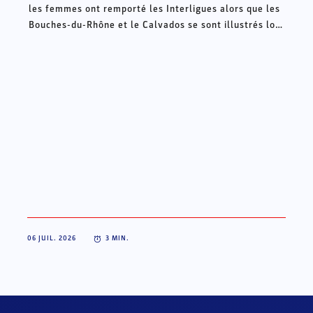
les femmes ont remporté les Interligues alors que les
Bouches-du-Rhône et le Calvados se sont illustrés lors
des Intercomités ce week-end à Châteauroux.
06 JUIL. 2026
3
MIN.