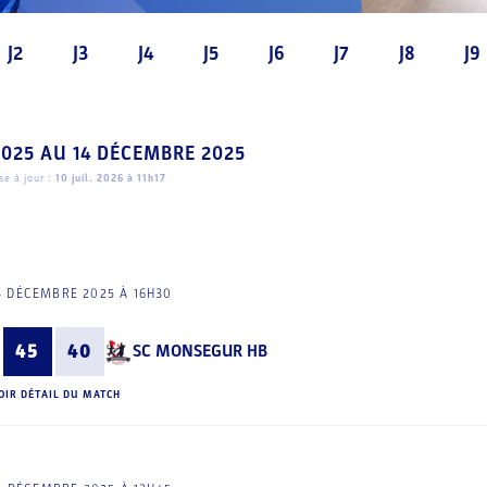
J2
J3
J4
J5
J6
J7
J8
J9
2025
AU
14 DÉCEMBRE 2025
e à jour :
10 juil. 2026 à 11h17
3 DÉCEMBRE 2025 À 16H30
45
40
SC MONSEGUR HB
OIR DÉTAIL DU MATCH