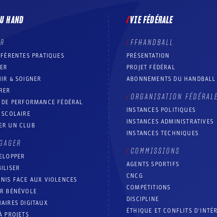
DU HAND
VIE FÉDÉRALE
ER
FFHANDBALL
FFÉRENTES PRATIQUES
PRÉSENTATION
RER
PROJET FÉDÉRAL
IR & SOIGNER
ABONNEMENTS DU HANDBALL
RER
ORGANISATION FÉDÉRAL
T DE PERFORMANCE FÉDÉRAL
INSTANCES POLITIQUES
 SCOLAIRE
INSTANCES ADMINISTRATIVES
ER UN CLUB
INSTANCES TECHNIQUES
GAGER
COMMISSIONS
ELOPPER
AGENTS SPORTIFS
ILISER
CNCG
NIS FACE AUX VIOLENCES
COMPÉTITIONS
IR BÉNÉVOLE
DISCIPLINE
AIRES DIGITAUX
ÉTHIQUE ET CONFLITS D'INTÉ
À PROJETS