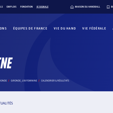
ILS
EMPLOIS
FONDATION
JE SIGNALE
MAISON DU HANDBALL
B
IONS
ÉQUIPES DE FRANCE
VIE DU HAND
VIE FÉDÉRALE
INE
IRONDE
GIRONDE_U18 FEMININE
CALENDRIER & RÉSULTATS
TUALITÉS