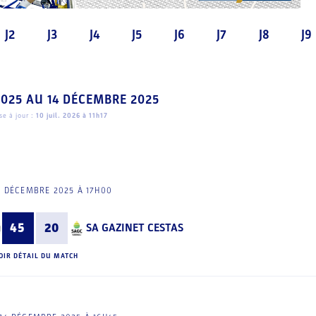
J2
J3
J4
J5
J6
J7
J8
J9
2025
AU
14 DÉCEMBRE 2025
e à jour :
10 juil. 2026 à 11h17
3 DÉCEMBRE 2025 À 17H00
45
20
SA GAZINET CESTAS
OIR DÉTAIL DU MATCH