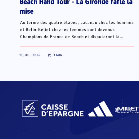
Beach Hand Tour - La Gironde rafle la
mise
Au terme des quatre étapes, Lacanau chez les hommes
et Belin-Béliet chez les femmes sont devenus
Champions de France de Beach et disputeront la
Champions Cup du 15 au 18 octobre à Porto Santo, au
Portugal.
16 JUIL. 2026
3
MIN.