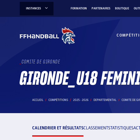
Aller
INSTANCES
FORMATION
PARTENAIRES
BOUTIQUE
OUT
au
contenu
COMPÉTIT
COMITE DE GIRONDE
GIRONDE_U18 FEMIN
ACCUEIL
COMPÉTITIONS
2025 - 2026
DEPARTEMENTAL
COMITE DE G
CALENDRIER ET RÉSULTATS
CLASSEMENT
STATISTIQUES
AC