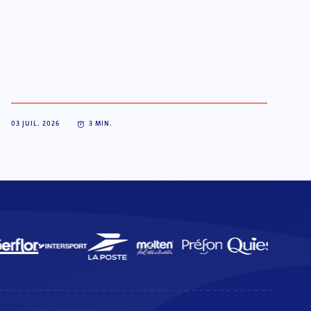
03 JUIL. 2026
3
MIN.