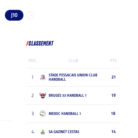
J10
CLASSEMENT
POS.
CLUB
PTS
STADE PESSACAIS UNION CLUB
1
21
HANDBALL
2
19
BRUGES 33 HANDBALL 1
3
18
MEDOC HANDBALL 1
4
14
SA GAZINET CESTAS