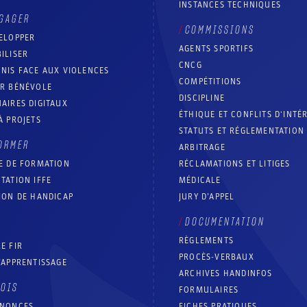
INSTANCES TECHNIQUES
GAGER
COMMISSIONS
ELOPPER
AGENTS SPORTIFS
ILISER
CNCG
NIS FACE AUX VIOLENCES
COMPÉTITIONS
IR BÉNÉVOLE
DISCIPLINE
AIRES DIGITAUX
ÉTHIQUE ET CONFLITS D'INTÉ
À PROJETS
STATUTS ET RÉGLEMENTATION
ORMER
ARBITRAGE
E DE FORMATION
RÉCLAMATIONS ET LITIGES
TATION IFFE
MÉDICALE
ION DE HANDICAP
JURY D’APPEL
DOCUMENTATION
RÈGLEMENTS
E FIR
PROCÈS-VERBAUX
’APPRENTISSAGE
ARCHIVES HANDINFOS
LOIS
FORMULAIRES
NNONCES
FICHES PRATIQUES