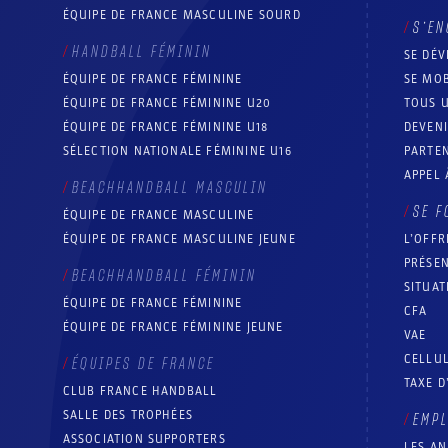
ÉQUIPE DE FRANCE MASCULINE SOURD
S’EN
HANDBALL FÉMININ
SE DÉV
ÉQUIPE DE FRANCE FÉMININE
SE MOB
ÉQUIPE DE FRANCE FÉMININE U20
TOUS U
ÉQUIPE DE FRANCE FÉMININE U18
DEVEN
SÉLECTION NATIONALE FÉMININE U16
PARTEN
APPEL 
BEACHHANDBALL MASCULIN
SE F
ÉQUIPE DE FRANCE MASCULINE
ÉQUIPE DE FRANCE MASCULINE JEUNE
L’OFFR
PRÉSEN
BEACHHANDBALL FÉMININ
SITUAT
ÉQUIPE DE FRANCE FÉMININE
CFA
ÉQUIPE DE FRANCE FÉMININE JEUNE
VAE
CELLUL
ÉQUIPES DE FRANCE
TAXE D
CLUB FRANCE HANDBALL
SALLE DES TROPHÉES
EMP
ASSOCIATION SUPPORTERS
LES A