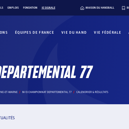
ILS
EMPLOIS
FONDATION
JE SIGNALE
MAISON DU HANDBALL
B
IONS
ÉQUIPES DE FRANCE
VIE DU HAND
VIE FÉDÉRALE
EPARTEMENTAL 77
EINE-ET-MARNE
M-13 CHAMPIONNAT DEPARTEMENTAL 77
CALENDRIER & RÉSULTATS
TUALITÉS