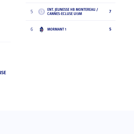
ENT. JEUNESSE HB MONTEREAU /
5
7
CANNES-ECLUSE U13M
6
5
MORMANT 1
USE