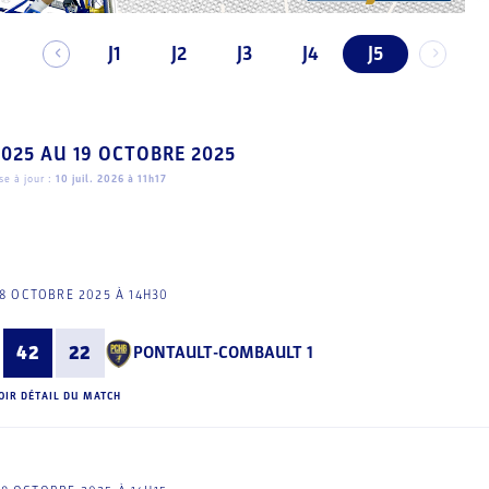
J1
J2
J3
J4
J5
2025
AU
19 OCTOBRE 2025
e à jour :
10 juil. 2026 à 11h17
8 OCTOBRE 2025 À 14H30
42
22
PONTAULT-COMBAULT 1
OIR DÉTAIL DU MATCH