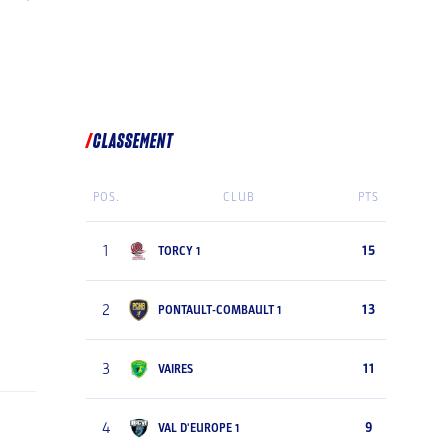
CLASSEMENT
POS.
CLUB
PTS
1
15
TORCY 1
2
13
PONTAULT-COMBAULT 1
3
11
VAIRES
4
9
VAL D'EUROPE 1