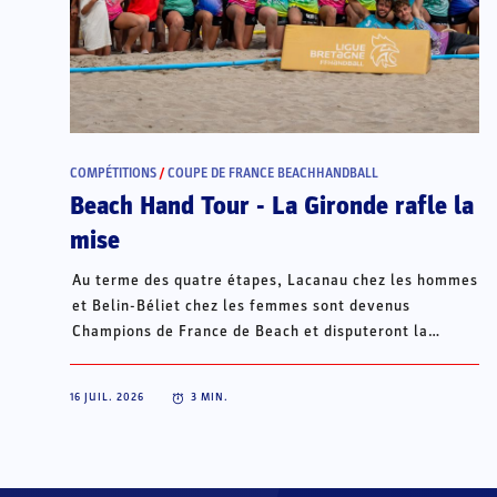
COMPÉTITIONS
/
COUPE DE FRANCE BEACHHANDBALL
Beach Hand Tour - La Gironde rafle la
mise
Au terme des quatre étapes, Lacanau chez les hommes
et Belin-Béliet chez les femmes sont devenus
Champions de France de Beach et disputeront la
Champions Cup du 15 au 18 octobre à Porto Santo, au
Portugal.
16 JUIL. 2026
3
MIN.