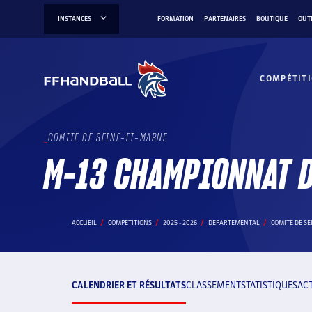
Aller
INSTANCES
FORMATION
PARTENAIRES
BOUTIQUE
OUT
au
contenu
COMPÉTIT
COMITE DE SEINE-ET-MARNE
M-13 CHAMPIONNAT D
ACCUEIL
COMPÉTITIONS
2025 - 2026
DEPARTEMENTAL
COMITE DE S
CALENDRIER ET RÉSULTATS
CLASSEMENT
STATISTIQUES
AC