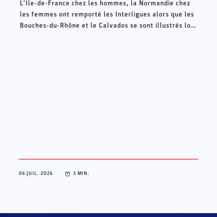
L’Ile-de-France chez les hommes, la Normandie chez
les femmes ont remporté les Interligues alors que les
Bouches-du-Rhône et le Calvados se sont illustrés lors
des Intercomités ce week-end à Châteauroux.
06 JUIL. 2026
3
MIN.