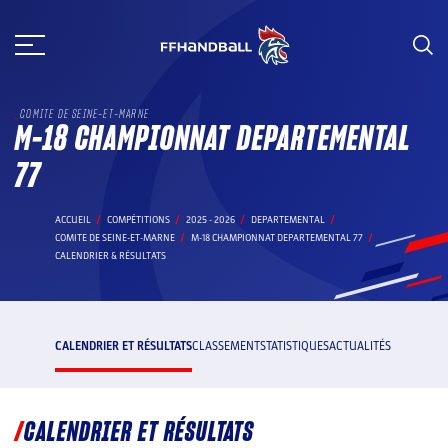
Aller
au
contenu
COMITE DE SEINE-ET-MARNE
M-18 CHAMPIONNAT DEPARTEMENTAL
77
ACCUEIL
COMPÉTITIONS
2025 - 2026
DEPARTEMENTAL
COMITE DE SEINE-ET-MARNE
M-18 CHAMPIONNAT DEPARTEMENTAL 77
CALENDRIER & RÉSULTATS
CALENDRIER ET RÉSULTATS
CLASSEMENT
STATISTIQUES
ACTUALITÉS
CALENDRIER ET RÉSULTATS