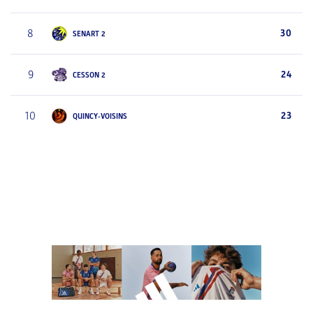
8
30
SENART 2
9
24
CESSON 2
10
23
QUINCY-VOISINS