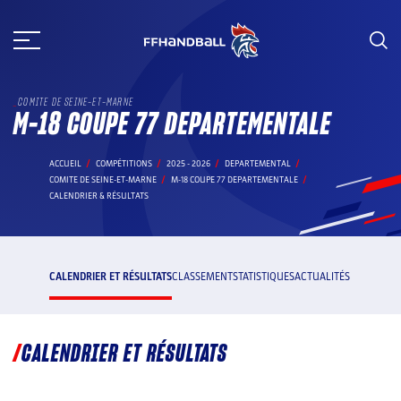
Aller
au
contenu
COMITE DE SEINE-ET-MARNE
M-18 COUPE 77 DEPARTEMENTALE
ACCUEIL
COMPÉTITIONS
2025 - 2026
DEPARTEMENTAL
COMITE DE SEINE-ET-MARNE
M-18 COUPE 77 DEPARTEMENTALE
CALENDRIER & RÉSULTATS
CALENDRIER ET RÉSULTATS
CLASSEMENT
STATISTIQUES
ACTUALITÉS
CALENDRIER ET RÉSULTATS