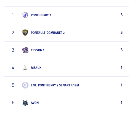
1
3
PONTHIERRY 2
2
3
PONTAULT-COMBAULT 2
3
3
CESSON 1
4
1
MEAUX
5
1
ENT. PONTHIERRY / SENART U18M
6
1
AVON