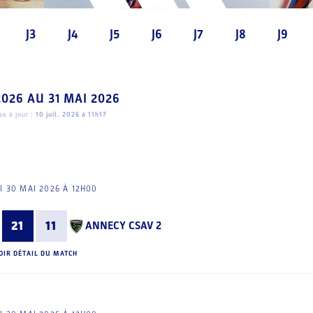
J3
J4
J5
J6
J7
J8
J9
2026
AU
31 MAI 2026
e à jour :
10 juil. 2026 à 11h17
I 30 MAI 2026 À 12H00
21
11
ANNECY CSAV 2
OIR DÉTAIL DU MATCH