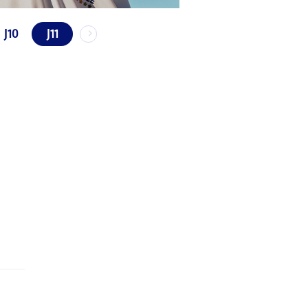
J10
J11