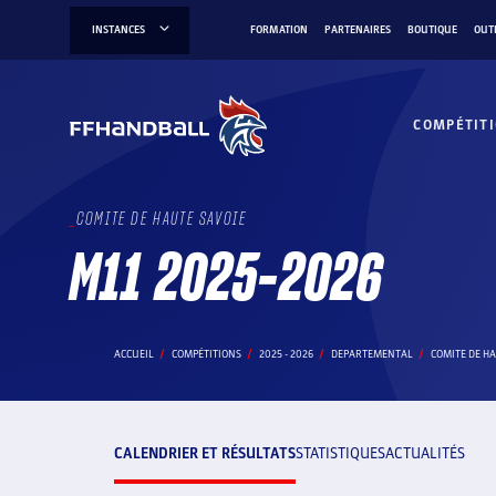
Aller
INSTANCES
FORMATION
PARTENAIRES
BOUTIQUE
OUT
au
contenu
COMPÉTIT
COMITE DE HAUTE SAVOIE
M11 2025-2026
ACCUEIL
COMPÉTITIONS
2025 - 2026
DEPARTEMENTAL
COMITE DE HA
CALENDRIER ET RÉSULTATS
STATISTIQUES
ACTUALITÉS