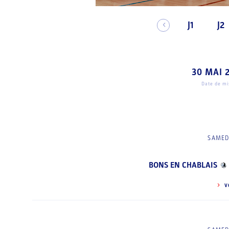
J1
J2
30 MAI 
Date de mis
SAMED
BONS EN CHABLAIS
V