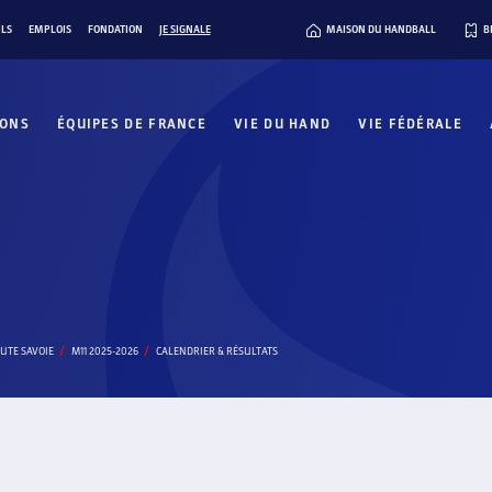
ILS
EMPLOIS
FONDATION
JE SIGNALE
MAISON DU HANDBALL
B
IONS
ÉQUIPES DE FRANCE
VIE DU HAND
VIE FÉDÉRALE
UTE SAVOIE
M11 2025-2026
CALENDRIER & RÉSULTATS