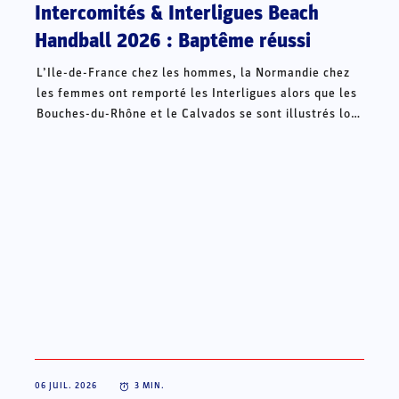
Intercomités & Interligues Beach
Handball 2026 : Baptême réussi
L’Ile-de-France chez les hommes, la Normandie chez
les femmes ont remporté les Interligues alors que les
Bouches-du-Rhône et le Calvados se sont illustrés lors
des Intercomités ce week-end à Châteauroux.
06 JUIL. 2026
3
MIN.