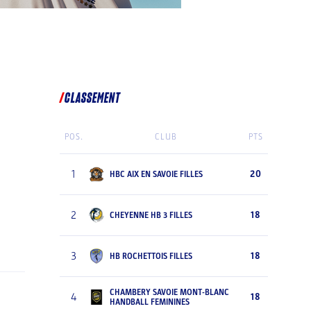
CLASSEMENT
POS.
CLUB
PTS
1
20
HBC AIX EN SAVOIE FILLES
2
18
CHEYENNE HB 3 FILLES
3
18
HB ROCHETTOIS FILLES
CHAMBERY SAVOIE MONT-BLANC
4
18
HANDBALL FEMININES