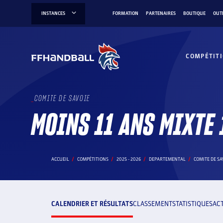
Aller
INSTANCES
FORMATION
PARTENAIRES
BOUTIQUE
OUT
au
contenu
COMPÉTIT
COMITE DE SAVOIE
MOINS 11 ANS MIXTE 
ACCUEIL
COMPÉTITIONS
2025 - 2026
DEPARTEMENTAL
COMITE DE SA
CALENDRIER ET RÉSULTATS
CLASSEMENT
STATISTIQUES
AC