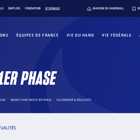
ILS
EMPLOIS
FONDATION
JE SIGNALE
MAISON DU HANDBALL
B
IONS
ÉQUIPES DE FRANCE
VIE DU HAND
VIE FÉDÉRALE
1ER PHASE
VOIE
MOINS 11 ANS MIXTE 1ER PHASE
CALENDRIER & RÉSULTATS
TUALITÉS