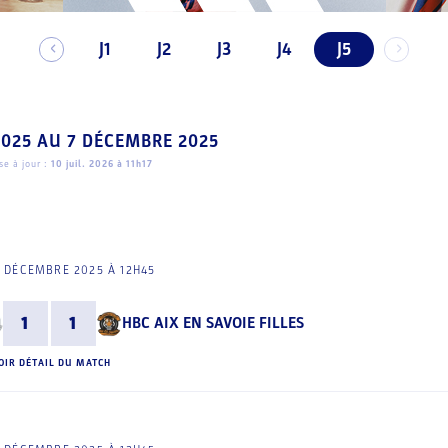
J1
J2
J3
J4
J5
2025
AU
7 DÉCEMBRE 2025
e à jour :
10 juil. 2026 à 11h17
 DÉCEMBRE 2025 À 12H45
1
1
HBC AIX EN SAVOIE FILLES
OIR DÉTAIL DU MATCH