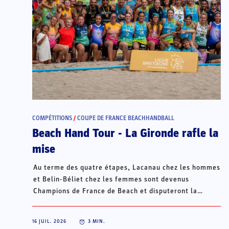
COMPÉTITIONS
/
COUPE DE FRANCE BEACHHANDBALL
Beach Hand Tour - La Gironde rafle la
mise
Au terme des quatre étapes, Lacanau chez les hommes
et Belin-Béliet chez les femmes sont devenus
Champions de France de Beach et disputeront la
Champions Cup du 15 au 18 octobre à Porto Santo, au
Portugal.
16 JUIL. 2026
3
MIN.