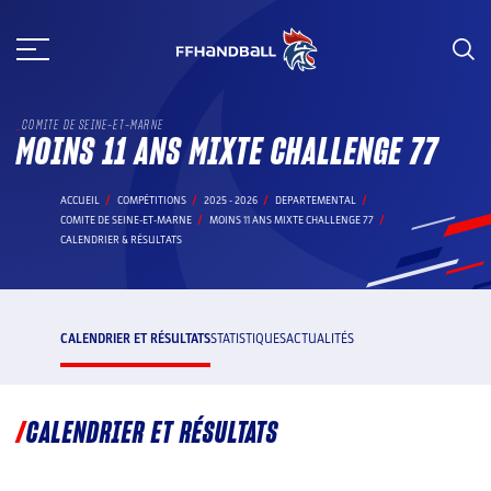
Aller
au
contenu
COMITE DE SEINE-ET-MARNE
MOINS 11 ANS MIXTE CHALLENGE 77
ACCUEIL
COMPÉTITIONS
2025 - 2026
DEPARTEMENTAL
COMITE DE SEINE-ET-MARNE
MOINS 11 ANS MIXTE CHALLENGE 77
CALENDRIER & RÉSULTATS
CALENDRIER ET RÉSULTATS
STATISTIQUES
ACTUALITÉS
CALENDRIER ET RÉSULTATS