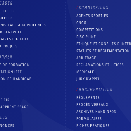
GAGER
COMMISSIONS
ELOPPER
AGENTS SPORTIFS
ILISER
CNCG
NIS FACE AUX VIOLENCES
COMPÉTITIONS
IR BÉNÉVOLE
DISCIPLINE
AIRES DIGITAUX
ÉTHIQUE ET CONFLITS D'INTÉ
À PROJETS
STATUTS ET RÉGLEMENTATION
ORMER
ARBITRAGE
E DE FORMATION
RÉCLAMATIONS ET LITIGES
TATION IFFE
MÉDICALE
ION DE HANDICAP
JURY D’APPEL
DOCUMENTATION
RÈGLEMENTS
E FIR
PROCÈS-VERBAUX
’APPRENTISSAGE
ARCHIVES HANDINFOS
LOIS
FORMULAIRES
NNONCES
FICHES PRATIQUES