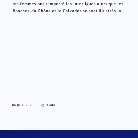
les femmes ont remporté les Interligues alors que les
Bouches-du-Rhône et le Calvados se sont illustrés lors
des Intercomités ce week-end à Châteauroux.
06 JUIL. 2026
3
MIN.