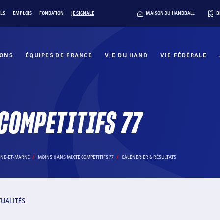
ILS
EMPLOIS
FONDATION
JE SIGNALE
MAISON DU HANDBALL
B
IONS
ÉQUIPES DE FRANCE
VIE DU HAND
VIE FÉDÉRALE
 COMPETITIFS 77
EINE-ET-MARNE
MOINS 11 ANS MIXTE COMPETITIFS 77
CALENDRIER & RÉSULTATS
TUALITÉS