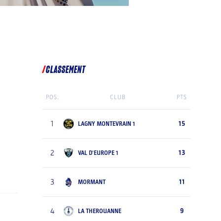
CLASSEMENT
POS.
CLUB
PTS
1
15
LAGNY MONTEVRAIN 1
2
13
VAL D'EUROPE 1
3
11
MORMANT
4
9
LA THEROUANNE