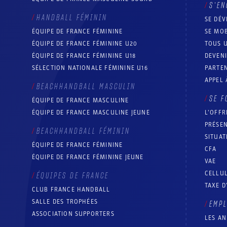
S’EN
HANDBALL FÉMININ
SE DÉV
ÉQUIPE DE FRANCE FÉMININE
SE MOB
ÉQUIPE DE FRANCE FÉMININE U20
TOUS U
ÉQUIPE DE FRANCE FÉMININE U18
DEVEN
SÉLECTION NATIONALE FÉMININE U16
PARTEN
APPEL 
BEACHHANDBALL MASCULIN
SE F
ÉQUIPE DE FRANCE MASCULINE
ÉQUIPE DE FRANCE MASCULINE JEUNE
L’OFFR
PRÉSEN
BEACHHANDBALL FÉMININ
SITUAT
ÉQUIPE DE FRANCE FÉMININE
CFA
ÉQUIPE DE FRANCE FÉMININE JEUNE
VAE
CELLUL
ÉQUIPES DE FRANCE
TAXE D
CLUB FRANCE HANDBALL
SALLE DES TROPHÉES
EMP
ASSOCIATION SUPPORTERS
LES A