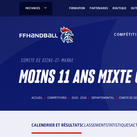
Aller
INSTANCES
FORMATION
PARTENAIRES
BOUTIQUE
OUT
au
contenu
COMPÉTIT
COMITE DE SEINE-ET-MARNE
MOINS 11 ANS MIXTE
ACCUEIL
COMPÉTITIONS
2025 - 2026
DEPARTEMENTAL
COMITE DE S
CALENDRIER ET RÉSULTATS
CLASSEMENT
STATISTIQUES
AC