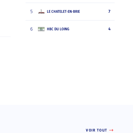
5
7
LE CHATELET-EN-BRIE
6
4
HBC DU LOING
VOIR TOUT