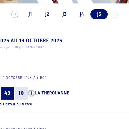
J1
J2
J3
J4
J5
2025
AU
19 OCTOBRE 2025
e à jour :
10 juil. 2026 à 11h17
19 OCTOBRE 2025 À 11H00
43
10
LA THEROUANNE
OIR DÉTAIL DU MATCH