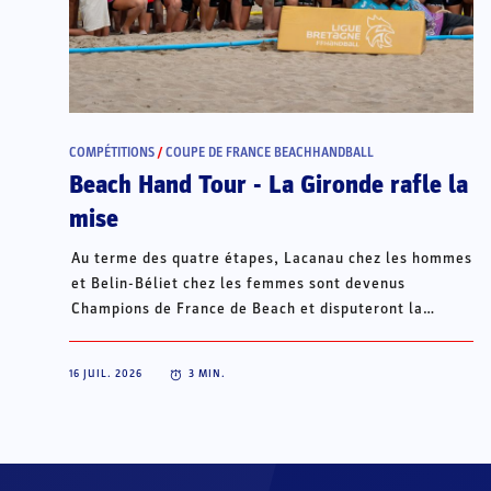
COMPÉTITIONS
/
COUPE DE FRANCE BEACHHANDBALL
Beach Hand Tour - La Gironde rafle la
mise
Au terme des quatre étapes, Lacanau chez les hommes
et Belin-Béliet chez les femmes sont devenus
Champions de France de Beach et disputeront la
Champions Cup du 15 au 18 octobre à Porto Santo, au
Portugal.
16 JUIL. 2026
3
MIN.