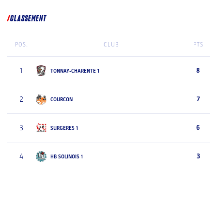
CLASSEMENT
POS.
CLUB
PTS
1
8
TONNAY-CHARENTE 1
2
7
COURCON
3
6
SURGERES 1
4
3
HB SOLINOIS 1