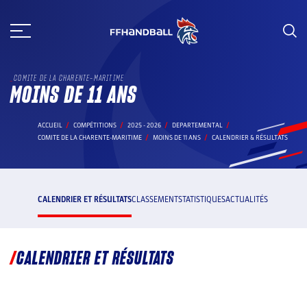
Aller
au
contenu
COMITE DE LA CHARENTE-MARITIME
MOINS DE 11 ANS
ACCUEIL
COMPÉTITIONS
2025 - 2026
DEPARTEMENTAL
COMITE DE LA CHARENTE-MARITIME
MOINS DE 11 ANS
CALENDRIER & RÉSULTATS
CALENDRIER ET RÉSULTATS
CLASSEMENT
STATISTIQUES
ACTUALITÉS
CALENDRIER ET RÉSULTATS