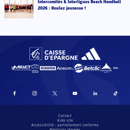
Intercomités & Interligues Beach Handball
2026 : Roulez jeunesse !
Contact
Aide site
Accessibilité : partiellement conforme
Mentions légales