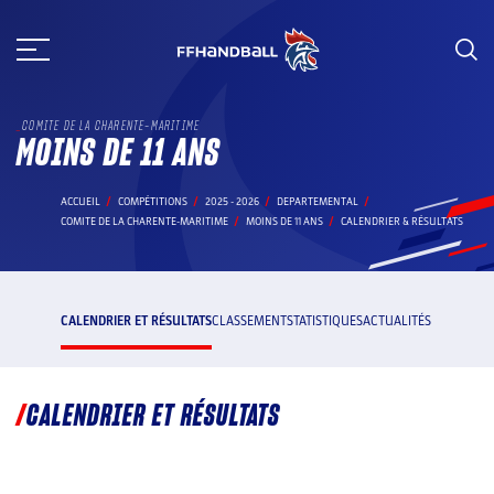
Aller
au
contenu
COMITE DE LA CHARENTE-MARITIME
MOINS DE 11 ANS
ACCUEIL
COMPÉTITIONS
2025 - 2026
DEPARTEMENTAL
COMITE DE LA CHARENTE-MARITIME
MOINS DE 11 ANS
CALENDRIER & RÉSULTATS
CALENDRIER ET RÉSULTATS
CLASSEMENT
STATISTIQUES
ACTUALITÉS
CALENDRIER ET RÉSULTATS