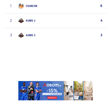
1
6
COURCON
2
4
AUNIS 2
3
2
AUNIS 3