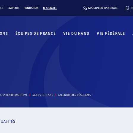
ILS
EMPLOIS
FONDATION
JE SIGNALE
MAISON DU HANDBALL
B
IONS
ÉQUIPES DE FRANCE
VIE DU HAND
VIE FÉDÉRALE
A CHARENTE-MARITIME
MOINS DE 11 ANS
CALENDRIER & RÉSULTATS
TUALITÉS