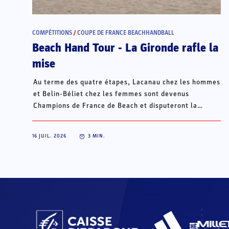
COMPÉTITIONS
/
COUPE DE FRANCE BEACHHANDBALL
Beach Hand Tour - La Gironde rafle la
mise
Au terme des quatre étapes, Lacanau chez les hommes
et Belin-Béliet chez les femmes sont devenus
Champions de France de Beach et disputeront la
Champions Cup du 15 au 18 octobre à Porto Santo, au
Portugal.
16 JUIL. 2026
3
MIN.