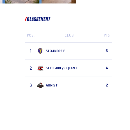
CLASSEMENT
POS.
CLUB
PTS
1
6
ST XANDRE F
2
4
ST HILAIRE/ST JEAN F
3
2
AUNIS F