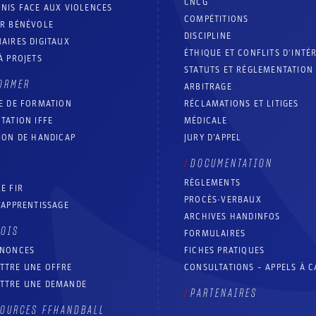
CNCG
NIS FACE AUX VIOLENCES
COMPÉTITIONS
IR BÉNÉVOLE
DISCIPLINE
AIRES DIGITAUX
ÉTHIQUE ET CONFLITS D'INTÉ
À PROJETS
STATUTS ET RÉGLEMENTATION
ORMER
ARBITRAGE
E DE FORMATION
RÉCLAMATIONS ET LITIGES
TATION IFFE
MÉDICALE
ION DE HANDICAP
JURY D’APPEL
DOCUMENTATION
RÈGLEMENTS
E FIR
PROCÈS-VERBAUX
’APPRENTISSAGE
ARCHIVES HANDINFOS
LOIS
FORMULAIRES
NNONCES
FICHES PRATIQUES
TTRE UNE OFFRE
CONSULTATIONS – APPELS À 
TTRE UNE DEMANDE
PARTENAIRES
OURCES FFHANDBALL