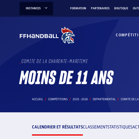
Aller
INSTANCES
FORMATION
PARTENAIRES
BOUTIQUE
OUT
au
contenu
COMPÉTIT
COMITE DE LA CHARENTE-MARITIME
MOINS DE 11 ANS
ACCUEIL
COMPÉTITIONS
2025 - 2026
DEPARTEMENTAL
COMITE DE L
CALENDRIER ET RÉSULTATS
CLASSEMENT
STATISTIQUES
AC