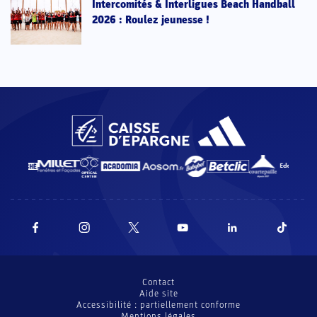
Intercomités & Interligues Beach Handball
2026 : Roulez jeunesse !
Contact
Aide site
Accessibilité : partiellement conforme
Mentions légales