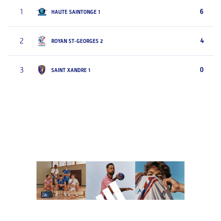
1
6
HAUTE SAINTONGE 1
2
4
ROYAN ST-GEORGES 2
3
0
SAINT XANDRE 1