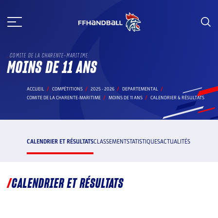
Aller
au
contenu
COMITE DE LA CHARENTE-MARITIME
MOINS DE 11 ANS
ACCUEIL
COMPÉTITIONS
2025 - 2026
DEPARTEMENTAL
COMITE DE LA CHARENTE-MARITIME
MOINS DE 11 ANS
CALENDRIER & RÉSULTATS
CALENDRIER ET RÉSULTATS
CLASSEMENT
STATISTIQUES
ACTUALITÉS
CALENDRIER ET RÉSULTATS