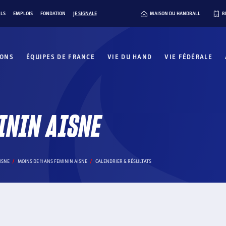
ILS
EMPLOIS
FONDATION
JE SIGNALE
MAISON DU HANDBALL
B
IONS
ÉQUIPES DE FRANCE
VIE DU HAND
VIE FÉDÉRALE
ININ AISNE
AISNE
MOINS DE 11 ANS FEMININ AISNE
CALENDRIER & RÉSULTATS