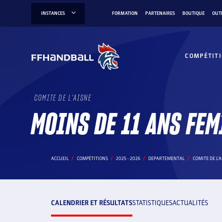
Aller
INSTANCES
FORMATION
PARTENAIRES
BOUTIQUE
OUT
au
contenu
COMPÉTIT
COMITE DE L'AISNE
MOINS DE 11 ANS FEM
ACCUEIL
COMPÉTITIONS
2025 - 2026
DEPARTEMENTAL
COMITE DE L'
CALENDRIER ET RÉSULTATS
STATISTIQUES
ACTUALITÉS