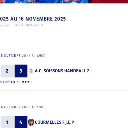
2025
AU
16 NOVEMBRE 2025
e à jour :
10 juil. 2026 à 11h17
5 NOVEMBRE 2025 À 14H00
2
3
A.C. SOISSONS HANDBALL 2
OIR DÉTAIL DU MATCH
5 NOVEMBRE 2025 À 14H00
1
4
COURMELLES F.J.E.P