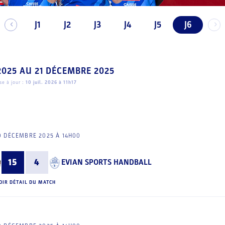
J1
J2
J3
J4
J5
J6
2025
AU
21 DÉCEMBRE 2025
e à jour :
10 juil. 2026 à 11h17
0 DÉCEMBRE 2025 À 14H00
15
4
EVIAN SPORTS HANDBALL
OIR DÉTAIL DU MATCH