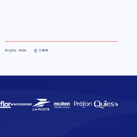
03 JUIL. 2026
3
MIN.