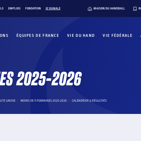
ILS
EMPLOIS
FONDATION
JE SIGNALE
MAISON DU HANDBALL
B
IONS
ÉQUIPES DE FRANCE
VIE DU HAND
VIE FÉDÉRALE
NES 2025-2026
UTE SAVOIE
MOINS DE 11 FEMININES 2025-2026
CALENDRIER & RÉSULTATS