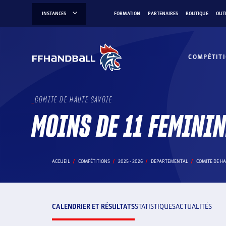
Aller
INSTANCES
FORMATION
PARTENAIRES
BOUTIQUE
OUT
au
contenu
COMPÉTIT
COMITE DE HAUTE SAVOIE
MOINS DE 11 FEMINI
ACCUEIL
COMPÉTITIONS
2025 - 2026
DEPARTEMENTAL
COMITE DE HA
CALENDRIER ET RÉSULTATS
STATISTIQUES
ACTUALITÉS