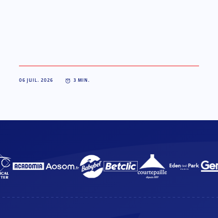
06 JUIL. 2026
3
MIN.