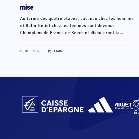
mise
Au terme des quatre étapes, Lacanau chez les hommes
et Belin-Béliet chez les femmes sont devenus
Champions de France de Beach et disputeront la
Champions Cup du 15 au 18 octobre à Porto Santo, au
Portugal.
16 JUIL. 2026
3
MIN.