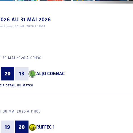
2026
AU
31 MAI 2026
e à jour :
10 juil. 2026 à 11h17
 30 MAI 2026 À 09H30
20
13
ALJO COGNAC
OIR DÉTAIL DU MATCH
I 30 MAI 2026 À 11H00
19
20
RUFFEC 1