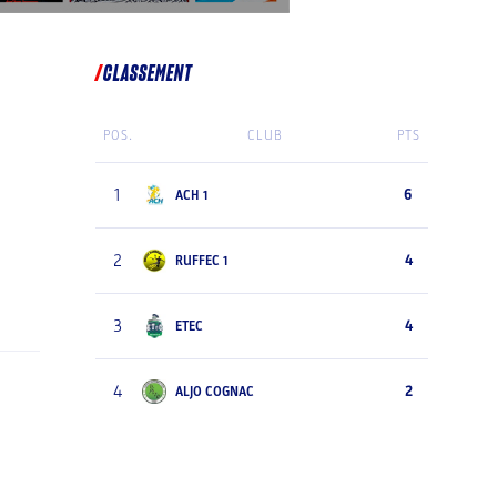
CLASSEMENT
POS.
CLUB
PTS
1
6
ACH 1
2
4
RUFFEC 1
3
4
ETEC
4
2
ALJO COGNAC