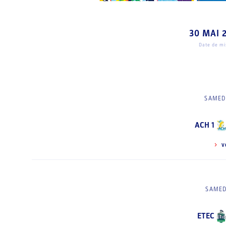
30 MAI 
Date de mis
SAMEDI
ACH 1
V
SAMED
ETEC