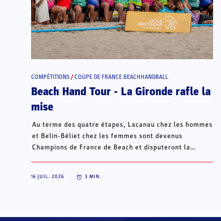
COMPÉTITIONS
/
COUPE DE FRANCE BEACHHANDBALL
Beach Hand Tour - La Gironde rafle la
mise
Au terme des quatre étapes, Lacanau chez les hommes
et Belin-Béliet chez les femmes sont devenus
Champions de France de Beach et disputeront la
Champions Cup du 15 au 18 octobre à Porto Santo, au
Portugal.
16 JUIL. 2026
3
MIN.