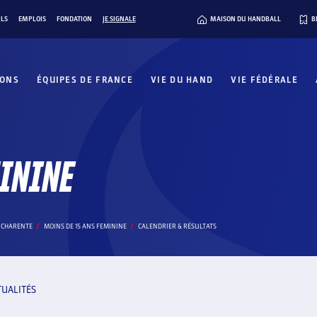
ILS
EMPLOIS
FONDATION
JE SIGNALE
MAISON DU HANDBALL
B
IONS
ÉQUIPES DE FRANCE
VIE DU HAND
VIE FÉDÉRALE
MININE
A CHARENTE
MOINS DE 15 ANS FEMININE
CALENDRIER & RÉSULTATS
TUALITÉS