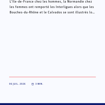
L’Ile-de-France chez les hommes, la Normandie chez
les femmes ont remporté les Interligues alors que les
Bouches-du-Rhône et le Calvados se sont illustrés lors
des Intercomités ce week-end à Châteauroux.
06 JUIL. 2026
3
MIN.