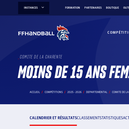
Aller
INSTANCES
FORMATION
PARTENAIRES
BOUTIQUE
OUT
au
contenu
COMPÉTIT
COMITE DE LA CHARENTE
MOINS DE 15 ANS FE
ACCUEIL
COMPÉTITIONS
2025 - 2026
DEPARTEMENTAL
COMITE DE L
CALENDRIER ET RÉSULTATS
CLASSEMENT
STATISTIQUES
AC