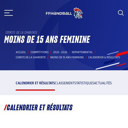
Aller
au
contenu
COMITE DE LA CHARENTE
MOINS DE 15 ANS FEMININE
ACCUEIL
COMPÉTITIONS
2025 - 2026
DEPARTEMENTAL
COMITE DE LA CHARENTE
MOINS DE 15 ANS FEMININE
CALENDRIER & RÉSULTATS
CALENDRIER ET RÉSULTATS
CLASSEMENT
STATISTIQUES
ACTUALITÉS
CALENDRIER ET RÉSULTATS