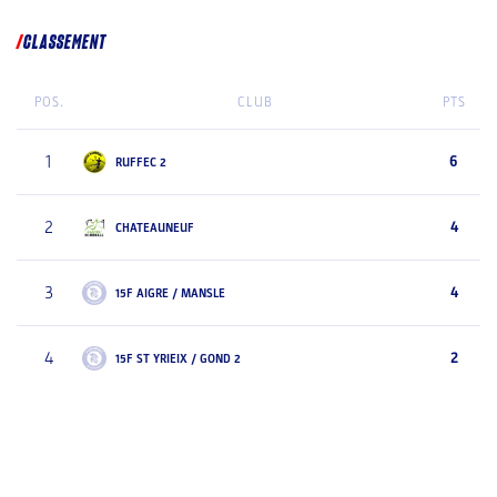
CLASSEMENT
POS.
CLUB
PTS
1
6
RUFFEC 2
2
4
CHATEAUNEUF
3
4
15F AIGRE / MANSLE
4
2
15F ST YRIEIX / GOND 2