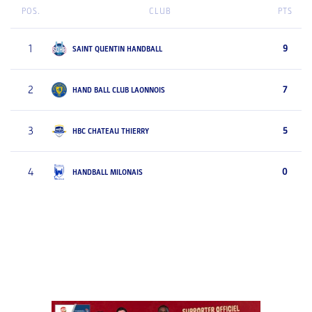
POS.
CLUB
PTS
1
9
SAINT QUENTIN HANDBALL
2
7
HAND BALL CLUB LAONNOIS
3
5
HBC CHATEAU THIERRY
4
0
HANDBALL MILONAIS