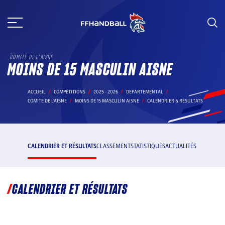
Aller
au
contenu
COMITE DE L'AISNE
MOINS DE 15 MASCULIN AISNE
ACCUEIL
COMPÉTITIONS
2025 - 2026
DEPARTEMENTAL
COMITE DE L'AISNE
MOINS DE 15 MASCULIN AISNE
CALENDRIER & RÉSULTATS
CALENDRIER ET RÉSULTATS
CLASSEMENT
STATISTIQUES
ACTUALITÉS
CALENDRIER ET RÉSULTATS