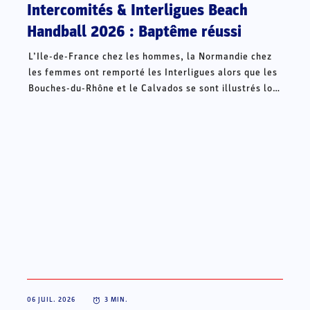
Intercomités & Interligues Beach
Handball 2026 : Baptême réussi
L’Ile-de-France chez les hommes, la Normandie chez
les femmes ont remporté les Interligues alors que les
Bouches-du-Rhône et le Calvados se sont illustrés lors
des Intercomités ce week-end à Châteauroux.
06 JUIL. 2026
3
MIN.