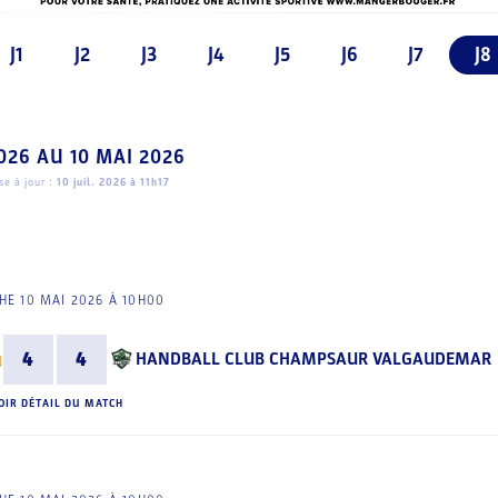
J1
J2
J3
J4
J5
J6
J7
J8
026
AU
10 MAI 2026
e à jour :
10 juil. 2026 à 11h17
E 10 MAI 2026 À 10H00
4
4
HANDBALL CLUB CHAMPSAUR VALGAUDEMAR
OIR DÉTAIL DU MATCH