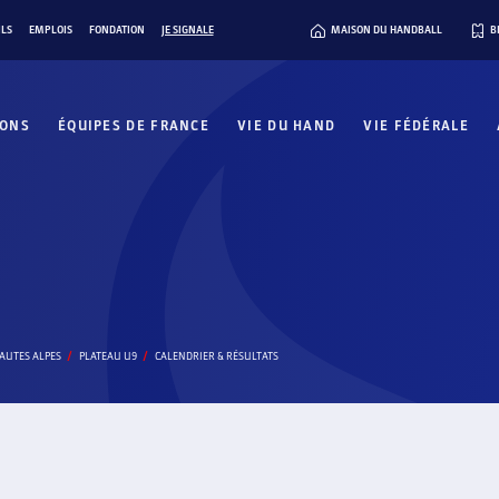
ILS
EMPLOIS
FONDATION
JE SIGNALE
MAISON DU HANDBALL
B
IONS
ÉQUIPES DE FRANCE
VIE DU HAND
VIE FÉDÉRALE
AUTES ALPES
PLATEAU U9
CALENDRIER & RÉSULTATS