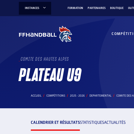
Aller
INSTANCES
FORMATION
PARTENAIRES
BOUTIQUE
OUT
au
contenu
COMPÉTIT
COMITE DES HAUTES ALPES
PLATEAU U9
ACCUEIL
COMPÉTITIONS
2025 - 2026
DEPARTEMENTAL
COMITE DES H
CALENDRIER ET RÉSULTATS
STATISTIQUES
ACTUALITÉS