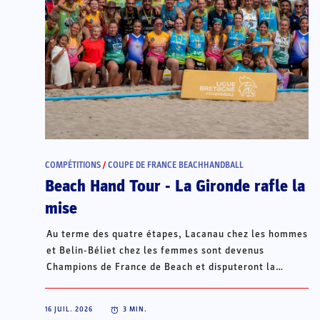
COMPÉTITIONS
/
COUPE DE FRANCE BEACHHANDBALL
Beach Hand Tour - La Gironde rafle la
mise
Au terme des quatre étapes, Lacanau chez les hommes
et Belin-Béliet chez les femmes sont devenus
Champions de France de Beach et disputeront la
Champions Cup du 15 au 18 octobre à Porto Santo, au
Portugal.
16 JUIL. 2026
3
MIN.