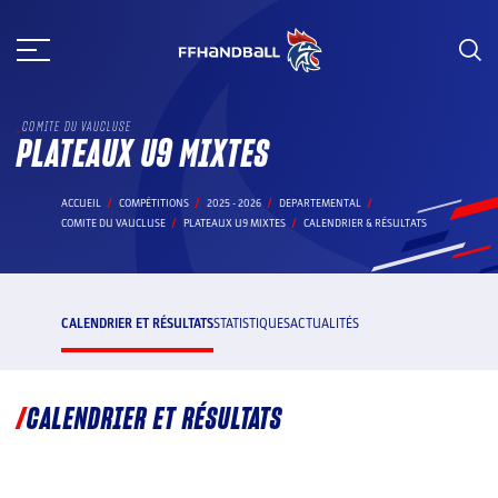
Aller
au
contenu
COMITE DU VAUCLUSE
PLATEAUX U9 MIXTES
ACCUEIL
COMPÉTITIONS
2025 - 2026
DEPARTEMENTAL
COMITE DU VAUCLUSE
PLATEAUX U9 MIXTES
CALENDRIER & RÉSULTATS
CALENDRIER ET RÉSULTATS
STATISTIQUES
ACTUALITÉS
CALENDRIER ET RÉSULTATS