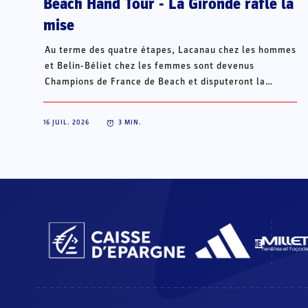
Beach Hand Tour - La Gironde rafle la
mise
Au terme des quatre étapes, Lacanau chez les hommes
et Belin-Béliet chez les femmes sont devenus
Champions de France de Beach et disputeront la
Champions Cup du 15 au 18 octobre à Porto Santo, au
Portugal.
16 JUIL. 2026
3
MIN.