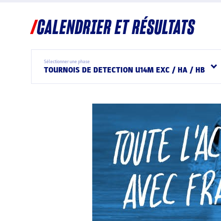
CALENDRIER ET RÉSULTATS
Sélectionner une phase
TOURNOIS DE DETECTION U14M EXC / HA / HB