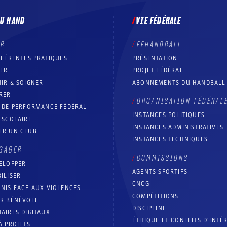
DU HAND
VIE FÉDÉRALE
ER
FFHANDBALL
FFÉRENTES PRATIQUES
PRÉSENTATION
RER
PROJET FÉDÉRAL
IR & SOIGNER
ABONNEMENTS DU HANDBALL
RER
ORGANISATION FÉDÉRAL
T DE PERFORMANCE FÉDÉRAL
INSTANCES POLITIQUES
 SCOLAIRE
INSTANCES ADMINISTRATIVES
ER UN CLUB
INSTANCES TECHNIQUES
GAGER
COMMISSIONS
ELOPPER
AGENTS SPORTIFS
ILISER
CNCG
NIS FACE AUX VIOLENCES
COMPÉTITIONS
IR BÉNÉVOLE
DISCIPLINE
AIRES DIGITAUX
ÉTHIQUE ET CONFLITS D'INTÉ
À PROJETS