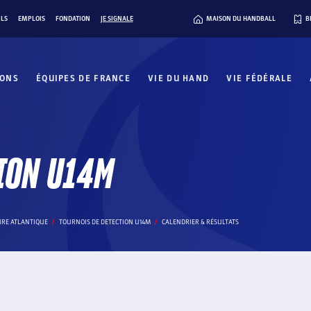
ILS
EMPLOIS
FONDATION
JE SIGNALE
MAISON DU HANDBALL
B
IONS
ÉQUIPES DE FRANCE
VIE DU HAND
VIE FÉDÉRALE
ION U14M
IRE ATLANTIQUE
TOURNOIS DE DETECTION U14M
CALENDRIER & RÉSULTATS