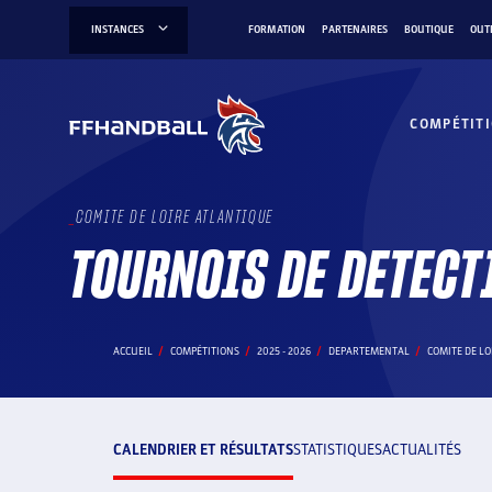
Aller
INSTANCES
FORMATION
PARTENAIRES
BOUTIQUE
OUT
au
contenu
COMPÉTIT
COMITE DE LOIRE ATLANTIQUE
TOURNOIS DE DETECT
ACCUEIL
COMPÉTITIONS
2025 - 2026
DEPARTEMENTAL
COMITE DE LO
CALENDRIER ET RÉSULTATS
STATISTIQUES
ACTUALITÉS