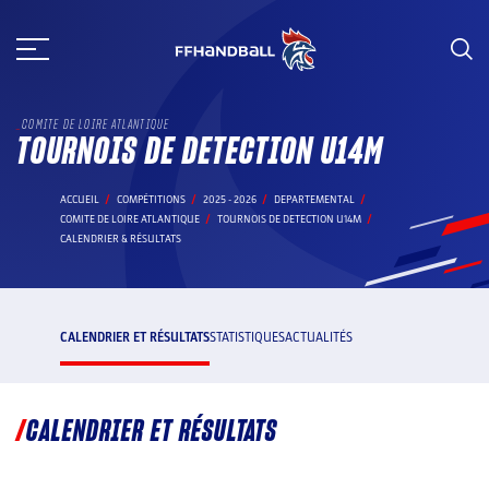
Aller
au
contenu
COMITE DE LOIRE ATLANTIQUE
TOURNOIS DE DETECTION U14M
ACCUEIL
COMPÉTITIONS
2025 - 2026
DEPARTEMENTAL
COMITE DE LOIRE ATLANTIQUE
TOURNOIS DE DETECTION U14M
CALENDRIER & RÉSULTATS
CALENDRIER ET RÉSULTATS
STATISTIQUES
ACTUALITÉS
CALENDRIER ET RÉSULTATS