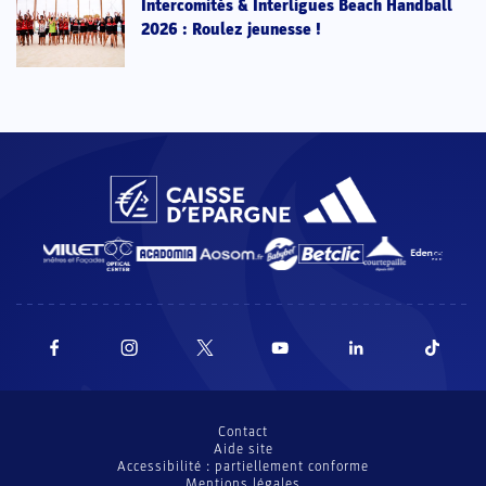
Intercomités & Interligues Beach Handball
2026 : Roulez jeunesse !
Contact
Aide site
Accessibilité : partiellement conforme
Mentions légales