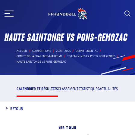
Aller
au
contenu
HAUTE SAINTONGE VS PONS-GEMOZAC
ACCUEIL
COMPÉTITIONS
2025 - 2026
DEPARTEMENTAL
COMITE DE LA CHARENTE-MARITIME
TQ FEMININES EX POITOU CHARENTES
HAUTE SAINTONGE VS PONS-GEMOZAC
CALENDRIER ET RÉSULTATS
CLASSEMENT
STATISTIQUES
ACTUALITÉS
RETOUR
1ER TOUR