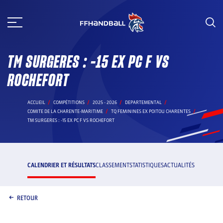
Aller
au
contenu
TM SURGERES : -15 EX PC F VS
ROCHEFORT
ACCUEIL
COMPÉTITIONS
2025 - 2026
DEPARTEMENTAL
COMITE DE LA CHARENTE-MARITIME
TQ FEMININES EX POITOU CHARENTES
TM SURGERES : -15 EX PC F VS ROCHEFORT
CALENDRIER ET RÉSULTATS
CLASSEMENT
STATISTIQUES
ACTUALITÉS
RETOUR