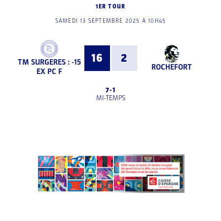
1ER TOUR
SAMEDI 13 SEPTEMBRE 2025 À 10H45
16
2
TM SURGERES : -15
ROCHEFORT
EX PC F
7
-
1
MI-TEMPS