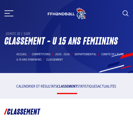
Aller
au
contenu
COMITE DE L'EURE
CLASSEMENT - U 15 ANS FEMIININS
ACCUEIL
COMPÉTITIONS
2025 - 2026
DEPARTEMENTAL
COMITE DE L'EURE
U 15 ANS FEMIININS
CLASSEMENT
CALENDRIER ET RÉSULTATS
CLASSEMENT
STATISTIQUES
ACTUALITÉS
CLASSEMENT