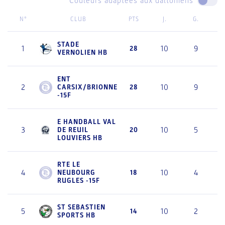
Couleurs adaptées aux daltoniens
N°
CLUB
PTS
J.
G.
STADE
1
10
9
28
VERNOLIEN HB
ENT
2
10
9
CARSIX/BRIONNE
28
-15F
E HANDBALL VAL
3
10
5
DE REUIL
20
LOUVIERS HB
RTE LE
4
10
4
NEUBOURG
18
RUGLES -15F
ST SEBASTIEN
5
10
2
14
SPORTS HB