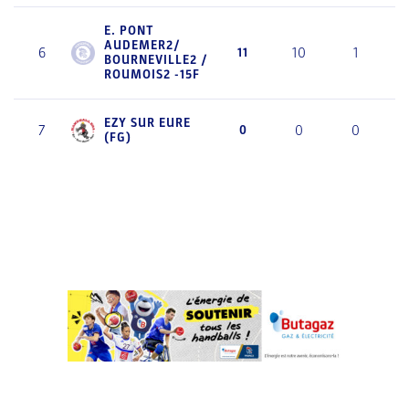
E. PONT
AUDEMER2/
6
10
1
11
BOURNEVILLE2 /
ROUMOIS2 -15F
EZY SUR EURE
7
0
0
0
(FG)