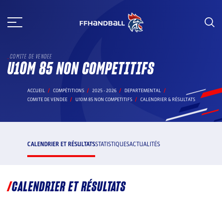
Aller
au
contenu
COMITE DE VENDEE
U10M 85 NON COMPETITIFS
ACCUEIL
COMPÉTITIONS
2025 - 2026
DEPARTEMENTAL
COMITE DE VENDEE
U10M 85 NON COMPETITIFS
CALENDRIER & RÉSULTATS
CALENDRIER ET RÉSULTATS
STATISTIQUES
ACTUALITÉS
CALENDRIER ET RÉSULTATS