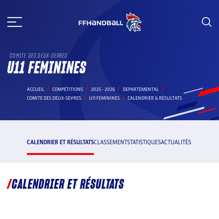
Aller
au
contenu
COMITE DES DEUX-SEVRES
U11 FEMININES
ACCUEIL
COMPÉTITIONS
2025 - 2026
DEPARTEMENTAL
COMITE DES DEUX-SEVRES
U11 FEMININES
CALENDRIER & RÉSULTATS
CALENDRIER ET RÉSULTATS
CLASSEMENT
STATISTIQUES
ACTUALITÉS
CALENDRIER ET RÉSULTATS