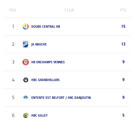
POS.
CLUB
PTS
1
15
DOUBS CENTRAL HB
2
13
JA MAICHE
3
9
HB ORCHAMPS VENNES
4
9
HBC GRANDVILLARS
5
9
ENTENTE EST BELFORT / HBC DANJOUTIN
6
5
HBC GILLEY