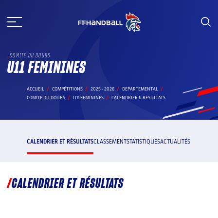
Aller
au
contenu
COMITE DU DOUBS
U11 FEMININES
ACCUEIL
COMPÉTITIONS
2025 - 2026
DEPARTEMENTAL
COMITE DU DOUBS
U11 FEMININES
CALENDRIER & RÉSULTATS
CALENDRIER ET RÉSULTATS
CLASSEMENT
STATISTIQUES
ACTUALITÉS
CALENDRIER ET RÉSULTATS