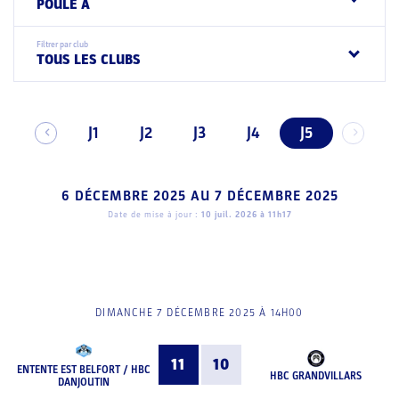
POULE A
Filtrer par club
TOUS LES CLUBS
J1
J2
J3
J4
J5
6 DÉCEMBRE 2025
AU
7 DÉCEMBRE 2025
Date de mise à jour :
10 juil. 2026 à 11h17
DIMANCHE 7 DÉCEMBRE 2025 À 14H00
11
10
ENTENTE EST BELFORT / HBC
HBC GRANDVILLARS
DANJOUTIN