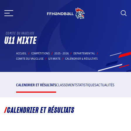
Aller
au
contenu
COMITE DU VAUCLUSE
U11 MIXTE
ACCUEIL
COMPÉTITIONS
2025 - 2026
DEPARTEMENTAL
COMITE DU VAUCLUSE
U11 MIXTE
CALENDRIER & RÉSULTATS
CALENDRIER ET RÉSULTATS
CLASSEMENT
STATISTIQUES
ACTUALITÉS
CALENDRIER ET RÉSULTATS