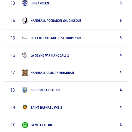
13
5
HB GARDEEN
14
5
HANDBALL ROCBARON VAL D'ISSOLE
15
5
UST ENTENTE GOLFE ST TROPEZ HB
16
4
LA SEYNE VAR HANDBALL 2
17
4
HANDBALL CLUB DE VIDAUBAN
18
4
COUDON GAPEAU HB
19
4
SAINT RAPHAEL VHB 3
20
4
LA VALETTE HB