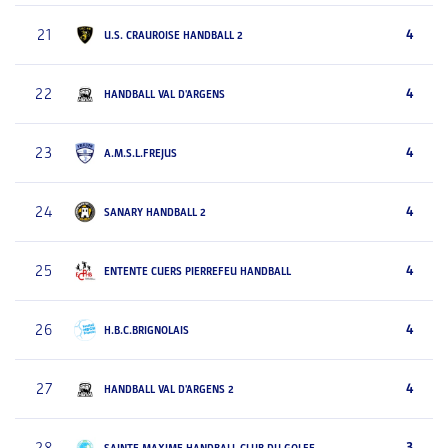
21
4
U.S. CRAUROISE HANDBALL 2
22
4
HANDBALL VAL D'ARGENS
23
4
A.M.S.L.FREJUS
24
4
SANARY HANDBALL 2
25
4
ENTENTE CUERS PIERREFEU HANDBALL
26
4
H.B.C.BRIGNOLAIS
27
4
HANDBALL VAL D'ARGENS 2
3