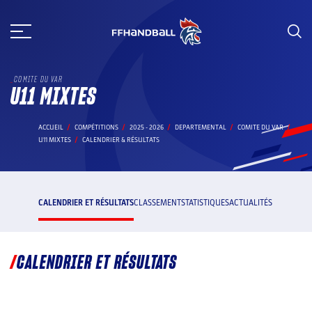
Aller
au
contenu
COMITE DU VAR
U11 MIXTES
ACCUEIL
COMPÉTITIONS
2025 - 2026
DEPARTEMENTAL
COMITE DU VAR
U11 MIXTES
CALENDRIER & RÉSULTATS
CALENDRIER ET RÉSULTATS
CLASSEMENT
STATISTIQUES
ACTUALITÉS
CALENDRIER ET RÉSULTATS