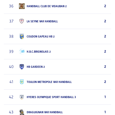
36
2
HANDBALL CLUB DE VIDAUBAN 2
37
2
LA SEYNE VAR HANDBALL
38
2
COUDON GAPEAU HB 2
39
2
H.B.C.BRIGNOLAIS 2
40
2
HB GARDEEN 2
41
2
TOULON METROPOLE VAR HANDBALL
42
1
HYERES OLYMPIQUE SPORT HANDBALL 3
43
1
DRAGUIGNAN VAR HANDBALL