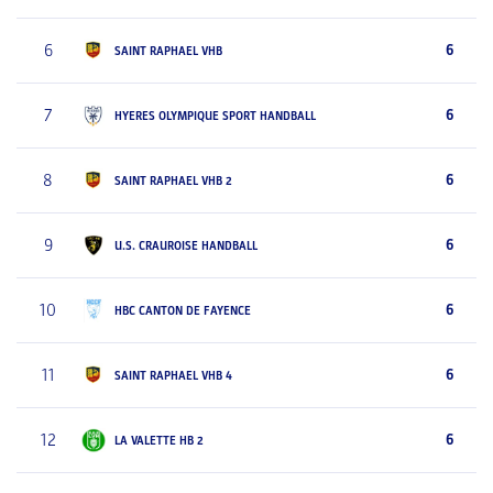
6
6
SAINT RAPHAEL VHB
7
6
HYERES OLYMPIQUE SPORT HANDBALL
8
6
SAINT RAPHAEL VHB 2
9
6
U.S. CRAUROISE HANDBALL
10
6
HBC CANTON DE FAYENCE
11
6
SAINT RAPHAEL VHB 4
12
6
LA VALETTE HB 2