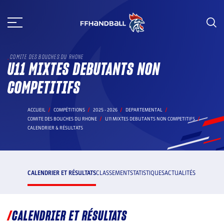
Aller
au
contenu
COMITE DES BOUCHES DU RHONE
U11 MIXTES DEBUTANTS NON
COMPETITIFS
ACCUEIL
COMPÉTITIONS
2025 - 2026
DEPARTEMENTAL
COMITE DES BOUCHES DU RHONE
U11 MIXTES DEBUTANTS NON COMPETITIFS
CALENDRIER & RÉSULTATS
CALENDRIER ET RÉSULTATS
CLASSEMENT
STATISTIQUES
ACTUALITÉS
CALENDRIER ET RÉSULTATS